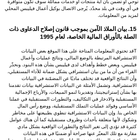
وحي أو تضمن بأن أية منتجات أو خدمات مماثلة سوف تكون متوافرة
ي أي وقت في بلد محدّد. يُرجى الاتصال بوكيل أعمال فيليبس المحلي
مزيد من المعلومات.
15. بيان الملاذ الآمن بموجب قانون إصلاح الدعاوى ذات
الصلة بالأوراق المالية الخاصة، لعام 1995
Tقد تحتوي المعلومات المتاحة على هذا الموقع بعض البيانات
الاستشرافية المرتبطة بالوضع المالي، ونتائج عمليات وأعمال
فيليبس، وبعض خطط وأهداف لدى فيليبس بشأن هذه البنود. ونحذّر
القراء من أن ما من بيان استشرافي يشكل ضمانة للأداء المستقبلي،
وأن النتائج الواقعية قد تختلف ماديًا عن المضمّنة في البيانات
الاستشرافية. وتشمل الأمثلة عن البيانات الاستشرافية بيانات تقدمنا
بها بشأن إستراتيجيتنا، وتقديرنا لنمو المبيعات، والأرباح الإجمالية
المستقبلية والادخار في التكاليف، والتطورات المستقبلية في عملنا
الأساسي وفوائد عمليات التملك المستقبلية، ووضع رأس المال
الخاص بنا. وإن البيانات الاستشرافية تنطوي بطبيعتها على مخاطر
وشكوك لأنها متعلقة بأحداث وظروف مستقبلية كما أن هناك عوامل
كثيرة قد تؤدي إلى تغير النتائج والتطورات الواقعية بشكل مادي
مقارنة مع تلك المعبّر عنها صراحة أو ضمنيًا في هذه البيانات