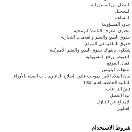
لتنصل من المسؤولية
لتسجيل
لمساهم
دود المسؤولية
حتوى الطرف الثالث/البرمجية
قوق الطبع والنشر والعلامات التجارية
قوق الملكية في الموقع
كاوى بانتهاك حقوق الطبع والنشر الأميركية
لتعويض ورفع المسؤولية
قفال الموقع
نتجات فيليبس
يان الملاذ الآمن بموجب قانون إصلاح الدعاوى ذات الصلة بالأوراق
لمالية الخاصة، لعام 1995
ضّ النزاعات
بدأ الفصل
لإمتناع عن التنازل
لعناوين
روط الاستخدام