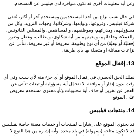
عن أية معلومات أخرى قد تكون متوافرة لدى فيليبس عن المستخدم.
ي حال نشب نزاع بين أحد المستخدمين ومستخدم آخر أو أكثر، تُعفى
ركة فيليبس، وفروعها، وتوابعها، وشركائها، وجهات التزويد، وكل من
سؤوليهم، ومدرائهم، وموظفيهم، والمساهمين، والممثلين القانونيين،
العملاء، وخلفائهم، ومعينيهم من أية شكاوى، ومطالب، وعطل وضرر
فعليّة أو تبعيّة) من أي نوع وطبيعة، معروفة أو غير معروفة، تتأتى عن
زاعات مماثلة أو متصلة بها بأي طريقة.
إقفال الموقع
ملك الحق الحصري في إقفال الموقع أو أي جزء منه لأي سبب وفي أي
قت بدون إنذار أو موافقة. لا نتحمّل أية مسؤولية أو تبعات تتأتى عن
لعجز عن تخزين أو حذف أية محتويات و/أو محتوى مستخدم معروض
لى الموقع.
منتجات فيليبس
د يحتوي الموقع على إشارات لمنتجات أو خدمات معينة خاصة بفيليبس
د لا تكون متاحة (بسهولة) في بلد محدد. وأية إشارة من هذا النوع لا