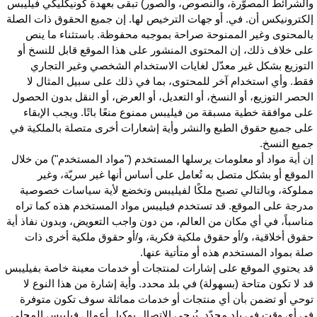
الشرائط المصوّرة، والنصوص، والصور) تبقى بعهدة كونيكليكي فيليبس
لكترونيكس أن. في. أو جهات الترخيص لها. إن جميع الحقوق ذات الصلة
المحتوى وغير الممنوحة صراحة بموجبه محفوظة. باستثناء ما ينص
لى خلاف ذلك، إن المحتوى المنشور على هذا الموقع قابل للنسخ أو
لتوزيع بشكل غير معدّل لغايات الاستخدام الشخصي وغير التجاري
قط. وأي استخدام آخر للمحتوى، بما في ذلك على سبيل المثال لا
لحصر التوزيع، أو النسخ، أو التعديل، أو العرض، أو النقل بدون الحصول
لى موافقة خطية مسبقة من فيليبس ممنوع منعًا باتًا. ويجب الإبقاء
لى جميع حقوق الطبع والنشر وأية إشعارات أخرى متصلة بالملكية في
ميع النسخ.
ن أية مواد أو معلومات يرسلها المستخدم ("مواد المستخدم") من خلال
لموقع أو بشكل متصل به تُعامل على أساس أنها غير سريّة، وغير
ملوكة، وبالتالي تصبح ملكًا لفيليبس وتخضع لأية سياسات خصوصية
درجة على الموقع. قد تستخدم فيليبس مواد المستخدم هذه كما تراه
ناسباً، في أي مكان من العالم، من دون واجب التعويض، وبدون نفاذ أية
قوق أخلاقية، و/أو حقوق ملكية فكرية، و/أو حقوق ملكية أخرى ذات
لة بمواد المستخدم هذه أو متأتية عنها.
د يحتوي الموقع على إشارات لمنتجات أو خدمات معينة خاصة بفيليبس
د لا تكون متاحة (بسهولة) في بلد محدد. وأية إشارة من هذا النوع لا
وحي أو تضمن بأن أي منتجات أو خدمات مماثلة سوف تكون متوفرة
ي أي وقت في بلد محدّد. يُرجى الاتصال بوكيل أعمال فيليبس المحلي