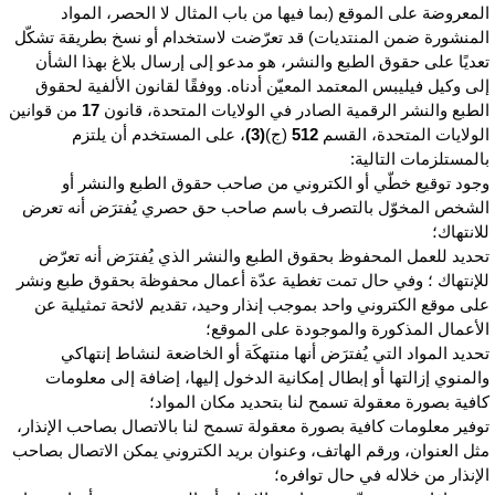
لمعروضة على الموقع (بما فيها من باب المثال لا الحصر، المواد
لمنشورة ضمن المنتديات) قد تعرّضت لاستخدام أو نسخ بطريقة تشكّل
عديًا على حقوق الطبع والنشر، هو مدعو إلى إرسال بلاغ بهذا الشأن
لى وكيل فيليبس المعتمد المعيّن أدناه. ووفقًا لقانون الألفية لحقوق
لطبع والنشر الرقمية الصادر في الولايات المتحدة، قانون
17
من قوانين
لولايات المتحدة، القسم
512
(ج)
(3)
، على المستخدم أن يلتزم
المستلزمات التالية:
جود توقيع خطّي أو الكتروني من صاحب حقوق الطبع والنشر أو
لشخص المخوّل بالتصرف باسم صاحب حق حصري يُفترَض أنه تعرض
لانتهاك؛
حديد للعمل المحفوظ بحقوق الطبع والنشر الذي يُفترَض أنه تعرّض
لإنتهاك ؛ وفي حال تمت تغطية عدّة أعمال محفوظة بحقوق طبع ونشر
لى موقع الكتروني واحد بموجب إنذار وحيد، تقديم لائحة تمثيلية عن
لأعمال المذكورة والموجودة على الموقع؛
حديد المواد التي يُفترَض أنها منتهكَة أو الخاضعة لنشاط إنتهاكي
المنوي إزالتها أو إبطال إمكانية الدخول إليها، إضافة إلى معلومات
افية بصورة معقولة تسمح لنا بتحديد مكان المواد؛
وفير معلومات كافية بصورة معقولة تسمح لنا بالاتصال بصاحب الإنذار،
ثل العنوان، ورقم الهاتف، وعنوان بريد الكتروني يمكن الاتصال بصاحب
لإنذار من خلاله في حال توافره؛