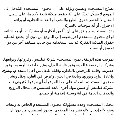
صرّح المستخدم ويضمن ويؤكد على أن محتوى المستخدم المُدخل إلى
لموقع لا يشكّل تعدّيًا على أيّة حقوق ملكيّة تابعة لأحد ما، على سبيل
لمثال لا الحصر حقوق الطبع والنشر، أو العلامة التجارية أو براءة
لاختراع، أو أية موجبات بالسريّة.
قرّ المستخدم ويوافق على أن أيًّا من أفكاره، أو مشاركاته، أو محادثاته،
و أي محتوى مستخدم آخر يضيفه إلى الموقع من دون أن يخضع لحماية
قوق الملكية الفكريّة قد يتم استخدامه من جانب مساهم آخر من دون
عويض أو نسب.
موجب هذه الوثيقة، يمنح المستخدم شركة فيليبس، وفروعها، وتوابعها،
شركائها رخصة عالمية، وغير قابلة للعزل، وغير خاضعة للرسوم، وغير
صرية، وقابلة للترخيص بالباطن، وقابلة للنقل من أجل استخدام، ونسخ،
إعادة إنتاج، وتوزيع، وتأدية في العلن، وعرض في العلن، ونقل ونشر
حتوى المستخدم المقدّم على هذا الموقع أو أي موقع الكتروني تابع
شركة فيليبس أو ضمن مواد أخرى تابعة لفيليبس في مجال الترويج
العلاقات العامة في أية وسيلة إعلامية أو جميعها.
تحمّل المستخدم وحده مسؤوليّة محتوى المستخدم الخاص به وتبعات
ضع و/أو إدخال و/أو نشر هذا المحتوى. ويجوز لفيليبس، من دون أن