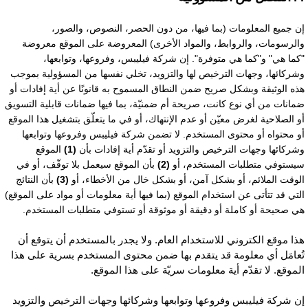
ن جميع المعلومات (بما فيها، من دون الحصر، النصوص، والصور،
الرسومات، والروابط، والمواد الأخرى) المعروضة على الموقع معروضة
كما هي" و"كما هي متوفرة". إن شركة فيليبس، وفروعها، وتوابعها،
شركائها، وجهات الترخيص لها والتزويد، تخلي نفسها من المسؤولية بموجب
ذه الوثيقة وبشكل صريح ضمن النطاق المسموح به قانونًا عن أية إفادات أو
مانات من أي نوع كانت، صريحة أم ضمنيّة، بما فيها ضمانات قابلية التسويق
و الصلاحية لغرض معيّن أو عدم الإنتهاك، أو في ما يتعلّق بتشغيل هذا الموقع
و محتواه أو محتوى المستخدم. لا تضمن شركة فيليبس وفروعها وتوابعها
شركائها وجهات الترخيص والتزويد أو تقدّم أية إفادات بأن
(1)
الموقع
يستوفي متطلبات المستخدم، أو
(2)
بأن الموقع سيعمل بلا توقّف، أو في
لوقت الملائم، أو بشكل آمن، أو بشكل خال من الأخطاء، أو
(3)
بأن النتائج
لتي قد تتأتى عن استخدام الموقع (بما فيها أية معلومات أو مواد على الموقع)
ي صحيحة أو كاملة أو دقيقة أو موثوقة أو تستوفي متطلبات المستخدم.
ذا موقع الكتروني للاستخدام العام. ولا يجدر بالمستخدم أن يتوقع أن
ُعامَل أي معلومة قد يتقدم بها ضمن محتوى المستخدم بسرية على هذا
لموقع. لا تقدّم أية معلومات سريّة على هذا الموقع.
ن شركة فيليبس وفروعها وتوابعها وشركائها وجهات الترخيص والتزويد