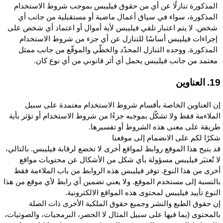
المذكورة تنازلًا عن أي من حقوق فيليبس بموجب شروط الاستخدام
المذكورة، سواء في سياق أعمال ماضية أو مستقبلية من جانب أي
شخص. لا يتم اعتبار تلقي فيليبس لأية أموال أو اعتماد أي شخص على
إجراءات فيليبس أساسًا للتنازل عن أي جزء من شروط الاستخدام
المذكورة. ووحده التنازل المحدّد والخطّي والموقّع من جانب ممثل
معتمد من جانب فيليبس يحمل أي أثر قانوني من أي نوع كان.
 العناوين
ن العناوين الخاصة بأقسام شروط الاستخدام معتمدة على سبيل
لملاءمة فقط ولا تشكّل بموجبه جزءًا من شروط الاستخدام أو تؤثر بأية
ريقة على معنى هذه الشروط أو تفسيرها.
كرًا لكم على الانضمام إلى موقعنا
د يتيح هذا الموقع روابط لمواقع أخرى لا تخضع لرقابة فيليبس. بالتالي،
ا تُعتبَر فيليبس مسؤولة بأي شكل من الأشكال عن محتويات مواقع
خرى من هذا النوع. توفر فيليبس هذه الروابط من باب الملاءمة فقط
النسبة إلى مستخدم الموقع. ولا يعني تضمين أي رابط لأي موقع من هذا
لنوع تأييد فيليبس لمحتوى هذه المواقع الالكترونية.
ن حقوق الطبع والنشر وجميع حقوق الملكية الأخرى ذات الصلة
المحتوى (بما فيها على سبيل المثال لا الحصر، البرمجيات، والصوتيات،