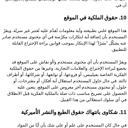
ن.في.
وق الملكية في الموقع
ذا الموقع علني بطبيعته وأية معلومات تُقدّم عليه تُعتبر غير سريّة. ويقرّ
لمستخدم بأن إضافة أية ابتكارات مكرّسة في أي محتوى مستخدم صادر
نه يشكّل "نشرًا" لهذا الإبتكار بموجب قوانين براءة الإختراع القابلة
لتطبيق.
يقرّ المستخدم بأن أي محتوى مستخدم و/أو نقاش على الموقع قد
خضع لبراءة الإختراع، والعلامات التجارية، وغيرها من حقوق الملكية
لفكرية الخاصة بفيليبس، أو فروعها، أو توابعها، أو شركائها، أو أطراف
الثة. في حال حاول المستخدم استغلال أية أفكار، أو مقترحات، أو
لول، أو محتوى مستخدم آخر معروض على الموقع، يتعين عليه
لحصول على تصريح مناسب ذات صلة بالملكية الفكرية قبل الانطلاق
ي أي سلوك استغلالي من هذا القبيل.
بانتهاك حقوق الطبع والنشر الأميركية
ي حال كان المستخدم على علم أو على شك بأن أيًا من المواد