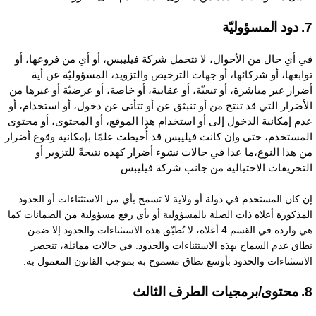
لمسؤوليّة
ي أي حال من الأحوال، لا تتحمل شركة فيليبس، أو أي من فروعها، أو
وابعها، أو شركائها، أو جهات الترخيص والتزويد، المسؤوليّة عن أية
ضرار غير مباشرة، أو تبعيّة، أو عقابية، أو خاصة، أو عرضيّة أو غيرها من
لأضرار التي قد تنتج من أو تنبثق عن أو تتأتى عن دخول، أو استخدام، أو
دم إمكانية الدخول إلى أو استخدام هذا الموقع، أو المحتوى، أو محتوى
لمستخدم، حتى وإن كانت فيليبس قد أُحيطت علمًا بإمكانية وقوع أضرار
ن هذا النوع،ما عدا في حالات نشوء أضرار كهذه نتيجةً للتزوير أو
لتحريفات الاحتيالية من جانب شركة فيليبس
.
ن كان المستخدم في دولة أو ولاية لا تسمح بأي من الاستثناءات أو الحدود
لمذكورة أعلاه ذات الصلة بالمسؤولية أو بأي رفع مسؤولية من الضمانات كما
هي واردة في القسم 4 أعلاه، لا تُطبّق هذه الاستثناءات والحدود إلا ضمن
طاق عدم السماح بهذه الاستثناءات والحدود. في حالات مماثلة، تنحصر
لاستثناءات والحدود بأوسع نطاق مسموح به بموجب القانون المعمول به.
يات الطرف الثالث