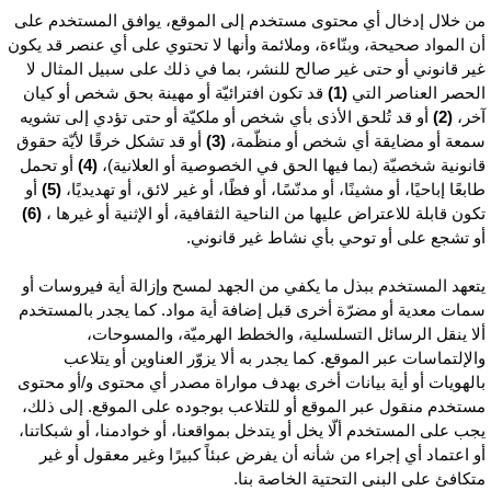
ن خلال إدخال أي محتوى مستخدم إلى الموقع، يوافق المستخدم على
ن المواد صحيحة، وبنّاءة، وملائمة وأنها لا تحتوي على أي عنصر قد يكون
ير قانوني أو حتى غير صالح للنشر، بما في ذلك على سبيل المثال لا
لحصر العناصر التي
(1)
قد تكون افترائيّة أو مهينة بحق شخص أو كيان
خر،
(2)
أو قد تُلحق الأذى بأي شخص أو ملكيّة أو حتى تؤدي إلى تشويه
معة أو مضايقة أي شخص أو منظّمة،
(3)
أو قد تشكل خرقًا لأيّة حقوق
انونية شخصيّة (بما فيها الحق في الخصوصية أو العلانية)،
(4)
أو تحمل
ابعًا إباحيًا، أو مشينًا، أو مدنّسًا، أو فظًا، أو غير لائق، أو تهديديًا،
(5)
أو
كون قابلة للاعتراض عليها من الناحية الثقافية، أو الإثنية أو غيرها ،
(6)
و تشجع على أو توحي بأي نشاط غير قانوني.
تعهد المستخدم ببذل ما يكفي من الجهد لمسح وإزالة أية فيروسات أو
مات معدية أو مضرّة أخرى قبل إضافة أية مواد. كما يجدر بالمستخدم
لا ينقل الرسائل التسلسلية، والخطط الهرميّة، والمسوحات،
الإلتماسات عبر الموقع. كما يجدر به ألا يزوّر العناوين أو يتلاعب
الهويات أو أية بيانات أخرى بهدف مواراة مصدر أي محتوى و/أو محتوى
ستخدم منقول عبر الموقع أو للتلاعب بوجوده على الموقع. إلى ذلك،
جب على المستخدم ألّا يخل أو يتدخل بمواقعنا، أو خوادمنا، أو شبكاتنا،
و اعتماد أي إجراء من شأنه أن يفرض عبئاً كبيرًا وغير معقول أو غير
تكافئ على البنى التحتية الخاصة بنا.