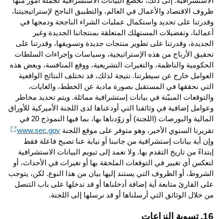
الاستشرافية. إلى ذلك، تخضع البيانات الاستشرافية لجملة أمور منها
ظروف الاقتصاد والأعمال في العالم، والتطبيق الناجح لإستراتيجيتنا،
وقدرتنا على تحديد واستكمال عمليات الشراء الناجحة ودمجها في
أعمالنا، وتفضيلات المستهلك المتعلقة بمنتجاتنا الجديدة وغير
الجديدة، وقدرتنا على تطوير منتجات جديدة وتسويقها، وقدرتنا على
تحقيق الأرباح من هذه الإستراتيجية، وسياسات وإجراءات السلطات
الحكومية والناظمة، والتغيرات التشريعية، ووقع المنافسة، وبعض هذه
العوامل خارج عن سيطرتنا. نتيجة لذلك، قد تختلف النتائج الواقعية
التي نحققها في المستقبل بصورة مادية عن الخطط، والغايات،
والتوقعات المبيّنة في بيانات إستشرافية مماثلة. ويتم تحديد مخاطر
وعوامل إضافية في وثائقنا التي أودعناها لدى اللجنة الأميركية للأوراق
المالية والبورصات (اللجنة) أو زوّدناها بها، بما فيها النموذج 20 في
تقريرنا السنوي الأخير، وهو متوفر على موقع اللجنة
www.sec.gov
وإن أية بيانات إستشرافية من جانبنا أو نيابة عنا تصبح فاعلة فقط
إبتداءً من تاريخ التقدم بها. ولا نعمد إلى تيويم البيانات الاستشرافية
لتعكس أي تغيير في التوقعات الملحقة بها أو تغيرات في الأحداث، أو
الشروط، أو الظروف التي يستند إليها بيان من هذا النوع. لكن، يتوجب
على القارئ متابعة أية إضافة أدخلناها أو قد ندخلها على باب التنصل
من خلال الوثائق التي أرسلناها أو قد نرسلها إلى اللجنة.
16. تسوية النزاعات