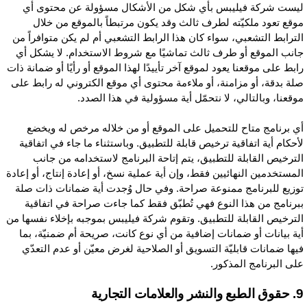
يست شركة فيليبس بأي شكل من الأشكال مسؤولة عن محتوى أي
وقع تعود ملكيّته لطرف ثالث وقد يكون مرتبطاً بالموقع من خلال
لترابط التشعبي، سواء كان هذا الرابط التشعبي أم لم يكن متوافراً من
انب الموقع أو طرف ثالث تماشيًا مع شروط الاستخدام. لا يشكل أي
ابط على موقعنا يعود لموقع آخر تأييدًا لهذا الموقع أو رأيًا أو ضمانة ذات
لة بدقة، أو مزامنة، أو ملاءمة محتوى أي موقع الكتروني له رابط على
وقعنا، وبالتالي، لا نتحمّل أية مسؤولية في هذا الصدد.
ي برنامج متاح للتحميل على الموقع أو من خلاله مرخص له ويخضع
أحكام أية اتفاقية ترخيص قابلة للتطبيق. وباستثناء ما جاء في اتفاقية
لترخيص القابلة للتطبيق، يتم إتاحة البرنامج لاستخدامه من جانب
لمستخدمين النهائيين فقط، وإن أية عملية نسخ، أو إعادة إنتاج، أو إعادة
وزيع للبرنامج ممنوعة صراحة. وفي حال وُجدت أية ضمانات ذات صلة
برنامج من هذا النوع فهي تُطبّق فقط كما جاءت صراحة في اتفاقية
لترخيص القابلة للتطبيق. وتقوم شركة فيليبس بموجبه بإخلاء نفسها من
ية بيانات أو ضمانات إضافية من أي نوع كانت، صريحة أم ضمنيّة، بما
يها ضمانات قابليّة التسويق أو الصلاحية لغرض معيّن أو عدم التعدّي
لى البرنامج المذكور.
شر والعلامات التجارية