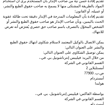
قديم إفادة حسن نيّة من صاحب الإنذار بأن المستخدم يرى أن استخدام
لمواد بالطريقة المشتكى منها لا يسمح به صاحب حقوق الطبع والنشر،
و عميله، أو القانون؛
قديم إفادة بأن المعلومات المدرجة في الإنذار دقيقة تحت طائلة عقوبة
لحنث باليمين، وبأن صاحب الإنذار هو صاحب حقوق الطبع والنشر أو
لشخص المخوّل بالتصرف باسم صاحب حق حصري يُفترَض أنه تعرض
لانتهاك.
مكن الاتصال بالوكيل المعتمد لاستلام شكاوى انتهاك حقوق الطبع
النشر على العنوان التالي:
مكن توصيل الشكاوى على العنوان التالي:
ن خلال البريد: فيليبس إنترناشونيل بي. في.،
لقسم القانوني في الشركة
مستلبلاين 2
ب. 77900
مستردام
ولندا
واسطة الفاكس: فيليبس إنترناشونيل، بي. في.،
لقسم القانوني في الشركة
مستردام