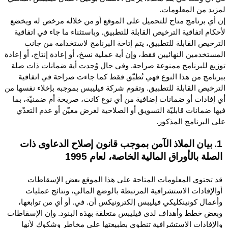
مزيد من المعلومات.
ن أي برنامج متاح للتحميل على الموقع أو من خلاله مرخص له ويخضع
أحكام اتفاقية الترخيص القابلة للتطبيق. وباستثناء ما جاء في اتفاقية
لترخيص القابلة للتطبيق، يتم إتاحة البرنامج لاستخدامه من جانب
لمستخدمين النهائيين فقط، وإن أية عملية نسخ، أو إعادة إنتاج، أو إعادة
وزيع للبرنامج ممنوعة صراحة. وفي حال وُجدت أية ضمانات ذات صلة
برنامج من هذا النوع فهي تُطبّق فقط كما جاءت صراحة في اتفاقية
لترخيص القابلة للتطبيق. وتقوم شركة فيليبس بموجبه بإخلاء نفسها من
ي إفادات أو ضمانات إضافية من أي نوع كانت، صريحة أم ضمنيّة، بما
يها ضمانات قابليّة التسويق أو الصلاحية لغرض معيّن أو عدم التعدّي
لى البرنامج المذكور.
1. بيان الملاذ الآمن بموجب قانون إصلاح الدعاوى ذات
الصلة بالأوراق المالية الخاصة، لعام 1995
قد تحتوي المعلومات المتاحة على هذا الموقع بعض الإسقاطات
أوالإفادات الاستشرافية المرتبطة بالوضع المالي، ونتائج عمليات
وأعمال كونينكليكي فيليبس إلكترونيكس أن. في. أو أي من توابعها،
وبعض خطط وأهداف لدى فيليبس متعلقة بهذه البنود. وإن الإسقاطات
والإفادات الاستشرافية تنطوي بطبيعتها على مخاطر وشكوك لأنها