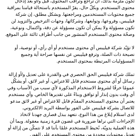
كون ملزمة بذلك، أن تراجع وتراقب المحتوى، قبل و/أو بعد إدخال
حتوى المستخدم. وبكلّ حال، يقرّ المستخدم باستحالة قيامنا بمراقبة
ميع محتويات المستخدمين ومراجعتها. وبشكل مطلق، إن شركة
يليبس، وفروعها، وتوابعها، وشركائها، وجهات الترخيص والتزويد لن
كون مسؤولة ولا يمكن أن تكون مسؤولة عن دقة، واكتمال، ونوعية،
صحّة محتوى المستخدم المنشور من جانب أطراف ثالثة على الموقع.
ا تؤيّد شركة فيليبس أي محتوى مستخدم أو أي رأي، أو توصية، أو
صيحة ذات الصلة، وترفع فيليبس عن نفسها صراحة أية وجميع
لمسؤوليات المرتبطة بمحتوى المستخدم.
ملك شركة فيليبس الحق الحصري في والقدرة على تعديل و/أو إزالة
سائل أو أي محتوى مستخدم قابل للاعتراض، أو غير لائق، أو يشكّل
مومًا خرقًا لشروط الاستخدام المذكورة لأي سبب من الأسباب وفي
ي وقت بدون إنذار أو توافق وبناءً على تقديرها الخاص. وأي مستخدم
عتبر أن محتوى المستخدم المقدّم قابل للاعتراض أو غير لائق مدعو
لاتصال بشركة فيليبس على الفور بواسطة البريد الالكتروني.
دى استلام إبلاغ من هذا النوع، نتعهد ببذل قصارى جهدنا لاتخاذ
لإجراءات التي نراها ضرورية في غضون فترة زمنية معقولة. وبما أن
ذه العملية يدويّة، نُحيط المستخدم علمًا بأننا قد لا نتمكّن من إزالة أو
عديل محتويات محددة من محتوى المستخدم على الفور.