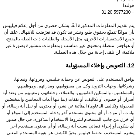
ولندا
+ 5977230
تم تقديم المعلومات المذكورة آنفًا بشكل حصري من أجل إعلام فيليبس
أن موادًا تتمتّع بحقوق طبع ونشر قد تكون قد تعرَضت للانتهاك. علمًا أن
ميع الاستفسارات الأخرى، مثل الأسئلة والطلبات ذات الصلة بالمنتج،
و هواجس متصلة بمحتوى غير مناسب وبمعلومات منشورة بصورة غير
لائمة، لن تلقى إجابة من خلال هذه العملية.
عويض وإخلاء المسؤولية
وافق المستخدم على التعويض عن وحماية فيليبس، وفروعها، وتبعاتها،
شركائها، وجهات التزويد وكل من مسؤوليهم، ومدرائهم، وموظفيهم،
المساهمين، والممثلين القانونيين، والعملاء، وخلفائهم، ومعينيهم من وضد أية
ضرار، أو خصوم، أو تكاليف، أو نفقات (بما فيها أتعاب المحامين والمختصّين
لمعقولة وتكاليف الدعاوي) المتأتية عن نشر، أو محتوى، أو نقل أية رسالة، أو
يانات، أو مواد، أو أي محتوى مستخدم آخر يدخله المستخدم إلى الموقع أو
ي خرق من جانب المستخدم لشروط الاستخدام المذكورة. في حال صدور
ي شكوى أو إجراء قضائي بسبب أية رسالة، أو أي محتوى مستخدم آخر
نشره المستخدم، تحتفظ فيليبس بحقّ الكشف عن هوية المستخدم المعني