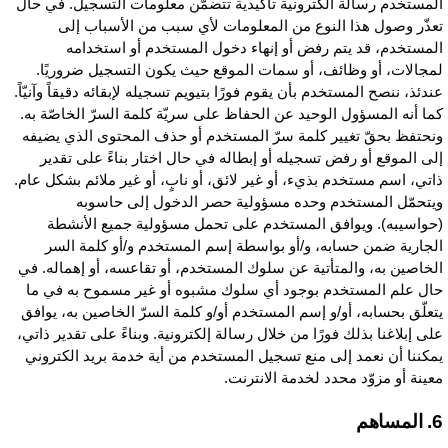
لمستخدم رسالة الكترونية تأكيدية تتضمّن معلومات التسجيل. في حال
عذّر وصول هذا النوع من المعلومات لأي سبب من الأسباب إلى
لمستخدم، قد يتم رفض أو إنهاء دخول المستخدم أو استخدامه
مجالات، أو وظائف، أو سمات الموقع حيث يكون التسجيل ضروريًا.
ندئذ، ننصح المستخدم بأن يقوم فورًا بتيويم تسجيله لإبقائه دقيقاً وآنيّاً.
ما أنه المسؤول الوحيد عن الحفاظ على سريّة كلمة السرّ الخاصّة به.
نحتفظ بحقّ تغيير كلمة سرّ المستخدم أو حذف المحتوى الذي يضيفه
لى الموقع أو رفض تسجيله أو إبطاله في حال اختار بناءً على تقدير
اتي، اسم مستخدم بذيء، أو غير لائق، أو نابٍ، أو غير ملائم بشكل عام.
يتحمّل المستخدم وحده مسؤولية حصر الدخول إلى حاسوبه
حواسيبه). ويوافق المستخدم على تحمل مسؤولية جميع الأنشطة
لجارية ضمن حسابه، و/أو بواسطة إسم المستخدم و/أو كلمة السر
لخاصين به، والمتأتية عن سلوك المستخدم، أو تقاعسه، أو إهماله. في
ال علم المستخدم بوجود أي سلوك مشبوه أو غير مسموح به في ما
تعلّق بحسابه، أو/و إسم المستخدم أو/و كلمة السرّ الخاصين به، يوافق
لى إبلاغنا بذلك فورًا من خلال رسالة إلكترونية. وبناءً على تقدير ذاتي،
مكننا أن نعمد إلى منع تسجيل المستخدم من أية خدمة بريد الكتروني
عينة أو مزوّد محدد لخدمة الانترنت.
مساهم