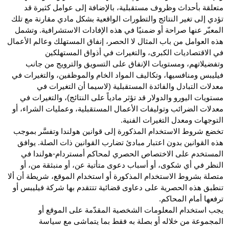
متعلقة بأحداث وظروف مستقبلية، بالإضافة إلى عوامل كثيرة قد
تؤدي إلى تغير النتائج والتطورات الواقعية بشكل مادي مقارنة مع تلك
المعبّر عنها صراحة أو ضمنيًا في هذه الإفادات الاستشرافية. وتشمل
هذه العوامل من باب المثال لا الحصر، إنفاق المستهلك وعالم الأعمال
في الاقتصاديات الكبرى، والتغيرات في أذواق المستهلكين
وتفضيلاتهم، ومستويات الإنفاق على التسويق والترويج من جانب
فيليبس ومنافسيها، وتكاليف المواد الخام والموظفين، والتغيرات في
معدلات التبادل والفائدة المستقبلية (لاسيما أن التغيرات في
مستويات اليورو والدولار قد تؤثر مادياً على النتائج)، والتغيرات في
معدلات الضرائب وتوليفات الأعمال المستقبلية، وعمليات الشراء، أو
التوجهات ومعدل التغيرات الفنية.
تخضع شروط الاستخدام المذكورة إلى قوانين هولندا وتفسَّر بموجب
هذه القوانين بدون اعتبار مبادئ تضارب القوانين ذات الصلة. يوافق
المستخدم على الاختصاص الحصري لمحاكم أمستردام-هولندا في
النظر في أي شكوى، أو أسباب دعوى متأتية عن، أو منبثقة من، أو
متصلة بشروط الاستخدام المذكورة أو استخدام الموقع، شريطة أن ألا
تنطبق هذه الحصرية على دعاوى قضائية تتتقدم بها شركة فيليبس أو
ترفعها أمام المحاكم.
يجب استخدام المعلومات الشخصية المقدّمة على الموقع أو
المجموعة من خلاله أو بصلة به فقط بما يتماشى مع سياسة