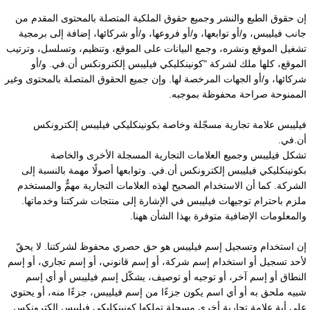
ن حقوق الطبع والنشر وجميع حقوق الملكية المتصلة بالمحتوى المقدم من
انب فيليبس، و/أو توابعها، و/أو فروعها، و/أو شركائها، إضافة إلى برمجية
شغيل الموقع ونشره، وجمع البيانات على الموقع، وتنظيم، وتسلسل، وترتيب
لموقع، كلها ملك لشركة "كونينكليكي فيليبس إلكترونكس أن.في. و/أو
ركائها، و/أو الجهات المرخصة لها. وإن جميع الحقوق المتصلة بالمحتوى وغير
لممنوحة صراحة محفوظة بموجبه.
يليبس علامة تجارية مسجّلة وخاصة بكونينكليكي فيليبس إلكترونكس
ن.في.
شكل فيليبس وجميع العلامات التجارية المسجلة الأخرى والخاصة
كونينكليكي فيليبس إلكترونكس أن.في. وتوابعها أصولًا مهمة بالنسبة إلى
لشركة. كما أن الاستخدام الصحيح لهذه العلامات التجارية مهمٌّ والمستخدم
لزم باحترام توجيهات فيليبس في الإشارة إلى منتجات شركتنا وخدماتها.
المعلومات الإضافية متوفرة بهذا الشأن ههنا.
ن استخدام وتسجيل إسم فيليبس هو حق حصري محفوظ لشركتنا. لا يحقّ
أحد تسجيل أو استخدام إسم شركة، أو إسم قانوني، أو إسم تجاري، أو إسم
لنطاق أو إسم آخر، أو توجيه أو توصيف، يشكّل إسم فيليبس أو أي إسم
بيه ملحق به أو أي اسم يكون جزءًا من إسم فيليبس، جزءًا منه، أو يحتوي
لى أية علامة تجارية أخرى مسجلة تملكها كونينكليكي فيليبس إلكترونكس