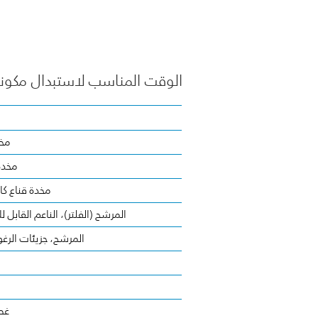
الوقت المناسب لاستبدال مكونات م
مخد
مخدة
مخدة قناع كا
المرشح (الفلتر)، الناعم القابل 
المرشح، جزيئات الرغ
غط