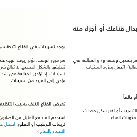
ال قناعك أو أجزاء منه
يوجد تسريبات في القناع نتيجة سوء
ر بتعديل وضعه و/أو المبالغة في
مع مرور الوقت، تؤثر زيوت الوجه عل
الية. اتصل بمزود المنتجات
تنظيفها بالشكل الصحيح. لا تبالغ ف
تسريبات. إذ تؤدي المبالغة في شد ا
تؤدي إلى المزيد من تسريبات.
 تالفاً
تعرض القناع للتلف بسبب التنظي
التسريب أو تغير شكل مخدات
مكونات القناع.
استخدم الماء مع القليل من الصابون
كريمات الترطيب أو العطور.
احصل على
الاعتناء بالقناع