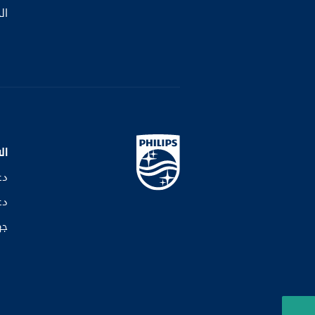
ال
ال
دع
دع
جه