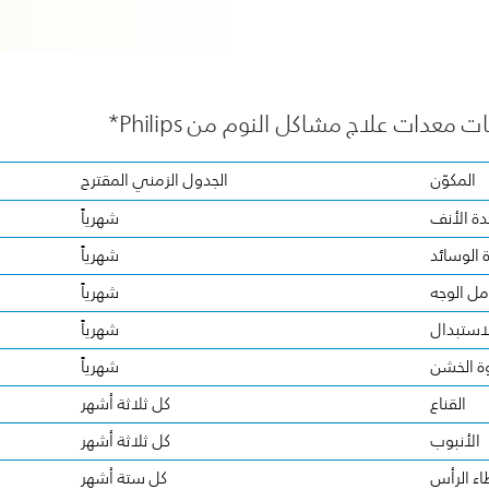
عدات علاج مشاكل النوم من Philips*
المكوّن
الجدول الزمني المقترح
ة الأنف
شهرياً
 الوسائد
شهرياً
مل الوجه
شهرياً
للاستبدال
شهرياً
وة الخشن
شهرياً
القناع
كل ثلاثة أشهر
الأنبوب
كل ثلاثة أشهر
اء الرأس
كل ستة أشهر