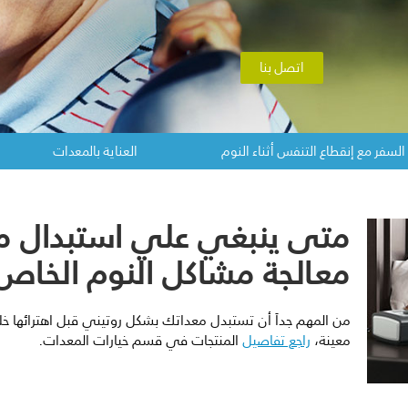
اتصل بنا
السفر مع إنقطاع التنفس أثناء النوم
العناية بالمعدات
متى ينبغي علي استبدال مك
معالجة مشاكل النوم الخاص
من المهم جداَ أن تستبدل معداتك بشكل روتيني قبل اهترائها خل
معينة،
راجع تفاصيل
المنتجات في قسم خيارات المعدات.