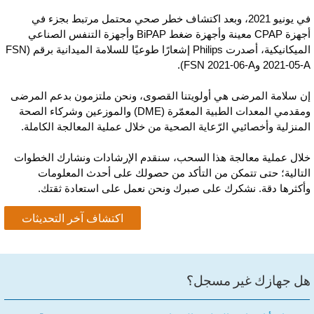
في يونيو 2021، وبعد اكتشاف خطر صحي محتمل مرتبط بجزء في
أجهزة CPAP معينة وأجهزة ضغط BiPAP وأجهزة التنفس الصناعي
الميكانيكية، أصدرت Philips إشعارًا طوعيًا للسلامة الميدانية برقم (FSN
2021--A وFSN 2021-06-A).
ن سلامة المرضى هي أولويتنا القصوى، ونحن ملتزمون بدعم المرضى
ومقدمي المعدات الطبية المعمّرة (DME) والموزعين وشركاء الصحة
لمنزلية وأخصائيي الرّعاية الصحية من خلال عملية المعالجة الكاملة.
لال عملية معالجة هذا السحب، سنقدم الإرشادات ونشارك الخطوات
لتالية؛ حتى تتمكن من التأكد من حصولك على أحدث المعلومات
أكثرها دقة. نشكرك على صبرك ونحن نعمل على استعادة ثقتك.
اكتشاف آخر التحديثات
ل جهازك غير مسجل؟