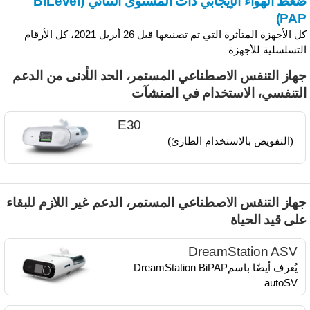
ضغط الهواء الإيجابي ذات المستوى الثنائي (BiLevel
PAP
كل الأجهزة المتأثرة التي تم تصنيعها قبل 26 أبريل 2021، كل الأرقام
لتسلسلية للأجهزة
هاز التنفس الاصطناعي المستمر، الحد الأدنى من الدعم
لتنفسي، الاستخدام في المنشآت
E30
(التفويض بالاستخدام الطارئ)
هاز التنفس الاصطناعي المستمر، الدعم غير اللازم للبقاء
لى قيد الحياة
DreamStation ASV
يُعرف أيضًا باسم​DreamStation BiPAP
autoSV