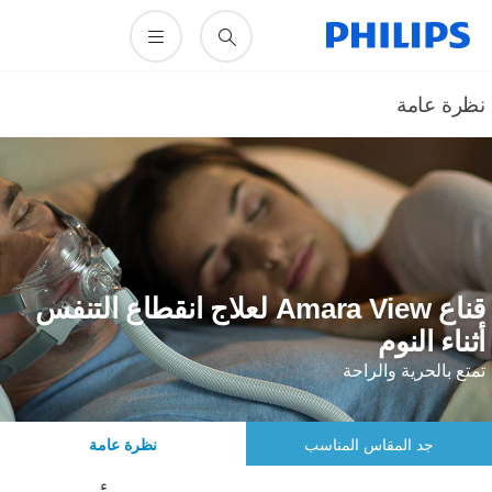
ظرة عامة
قناع Amara View لعلاج انقطاع التنفس
ثناء النوم
متع بالحرية والراحة
جد المقاس المناسب
نظرة عامة