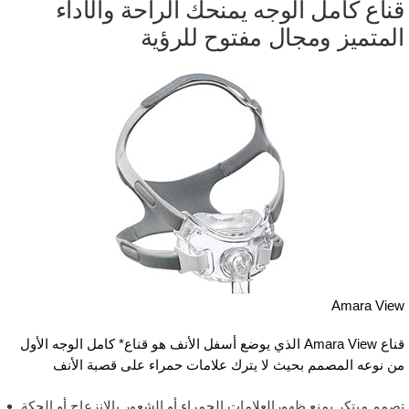
ناع كامل الوجه يمنحك الراحة والأداء
لمتميز ومجال مفتوح للرؤية
Amara Vie
قناع Amara View الذي يوضع أسفل الأنف هو قناع* كامل الوجه الأول
ن نوعه المصمم بحيث لا يترك علامات حمراء على قصبة الأنف
صمم مبتكر يمنع ظهورالعلامات الحمراء أو الشعور بالانزعاج أو الحكة