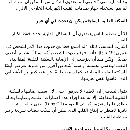
وقالت ليندسي "أخبرني المسعفون أنه كان من الممكن أن أموت لو
لم يتم استخدام جهاز صدمات القلب الكهربائية الخارجي الآلي".
السكتة القلبية المفاجئة يمكن أن تحدث في أي عمر
إلا أن معظم الناس يعتقدون أن المشاكل القلبية تحدث فقط لكبار
السن.
أشارت ليندسي قائلة: "لم أسمع قط عن حدوث هذا الأمر لشخص في
عمري [19 عامًا]. فأنت تتوقع حدوثه لشخص أكبر سنًا أو شخص أضعف
صحيًا". ولكن منذ أن تعرّضت إلى الإصابة بالسكتة القلبية المفاجئة،
التقت ليندسي بخمسة أو ستة أشخاص آخرين من عمرها تعرضوا أيضًا
للسكتة القلبية المفاجئة، كما سمعت أيضًا عن عدد كبير من الأشخاص
الذي عاشوا نفس تجربتها.
تقول ليندسي إن الأطباء لا يعرفون حتى الآن سبب إصابتها بالسكتة
القلبية المفاجئة. إلا أنه بعد إجراء عدة اختبارات، علمت بإصابتها بحالة
يطلق عليها متلازمة كيو تي الطويلة (Long QT)، وهي حالة وراثية
نادرة لاضطراب إيقاع القلب الذي يمكن أن يسبّب نبضات سريعة وغير
منتظمة للقلب.
ليندسي تردّ الجميل بمساعدة الآخرين