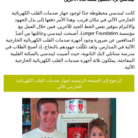
كانت ليندسي محظوظة جدًا لوجود جهاز صدمات القلب الكهربائية
الخارجي الآلي في مكان قريب. وهذا الأمر دفعها إلى بذل الجهود
والالتزام بتوفير نفس الحظ الجيد للآخرين. فمن خلال العمل مع
مؤسسة Lunger Foundation، أصبحت ليندسي وعائلتها من أشدّ
المدافعين عن ضرورة وجود أجهزة صدمات القلب الكهربائية الخارجية
الآلية في المدارس. ولقد تكلّلت جهودهم بالنجاح، إذ أصبح الطلاب في
مدرسة ستانلي لايك الثانوية، حيث أصيبت ليندسي بالسكتة القلبية
المفاجئة، يملكون ثلاثة أجهزة صدمات القلب الكهربائية الخارجية
الآلية.
الرجوع إلى الصفحة الرئيسية لجهاز صدمات القلب الكهربائية
الخارجي الآلي