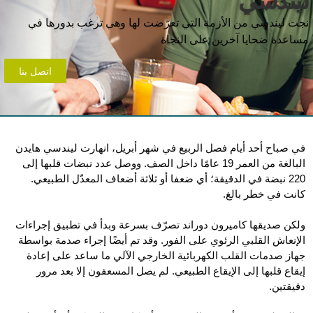
يندسي
جت ليندسي من الأزمة التي تعرّضت لها وهي ترغب بدورها في
ساعدة ضحايا آخرين على النجاة
اتصل بنا
في صباح أحد أيام فصل الربيع في شهر أبريل، انهارت ليندسي هايدن
البالغة من العمر 19 عامًا داخل الصف. ووصل عدد نبضات قلبها إلى
220 نبضة في الدقيقة؛ أي ضعفا أو ثلاثة أضعاف المعدّل الطبيعي.
كانت في خطر بالغ.
ولكن صديقها كاميرون دوراند تصرّف بسرعة وبدأ في تطبيق إجراءات
الإنعاش القلبي الرئوي على الفور. وقد تم أيضًا إجراء صدمة بواسطة
جهاز صدمات القلب الكهربائية الخارجي الآلي ما ساعد على إعادة
إيقاع قلبها إلى الإيقاع الطبيعي. لم يصل المسعفون إلا بعد مرور
دقيقتين.