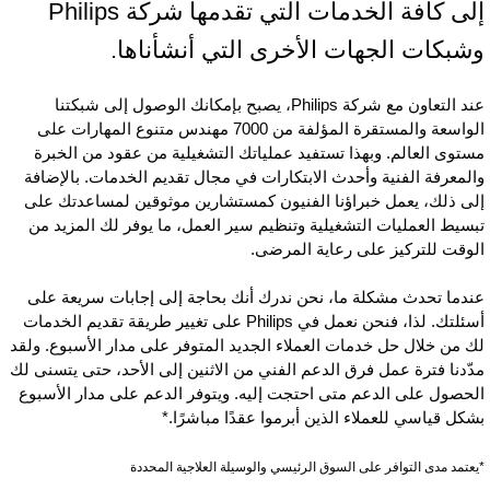
إلى كافة الخدمات التي تقدمها شركة Philips
شبكات الجهات الأخرى التي أنشأناها.
عند التعاون مع شركة Philips، يصبح بإمكانك الوصول إلى شبكتنا
الواسعة والمستقرة المؤلفة من 7000 مهندس متنوع المهارات على
ستوى العالم. وبهذا تستفيد عملياتك التشغيلية من عقود من الخبرة
المعرفة الفنية وأحدث الابتكارات في مجال تقديم الخدمات. بالإضافة
لى ذلك، يعمل خبراؤنا الفنيون كمستشارين موثوقين لمساعدتك على
بسيط العمليات التشغيلية وتنظيم سير العمل، ما يوفر لك المزيد من
لوقت للتركيز على رعاية المرضى.
ندما تحدث مشكلة ما، نحن ندرك أنك بحاجة إلى إجابات سريعة على
أسئلتك. لذا، فنحن نعمل في Philips على تغيير طريقة تقديم الخدمات
ك من خلال حل خدمات العملاء الجديد المتوفر على مدار الأسبوع. ولقد
دّدنا فترة عمل فرق الدعم الفني من الاثنين إلى الأحد، حتى يتسنى لك
لحصول على الدعم متى احتجت إليه. ويتوفر الدعم على مدار الأسبوع
شكل قياسي للعملاء الذين أبرموا عقدًا مباشرًا.*
يعتمد مدى التوافر على السوق الرئيسي والوسيلة العلاجية المحددة