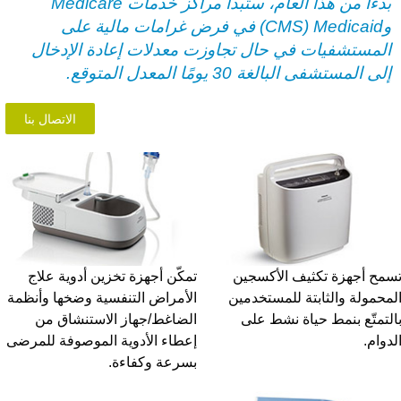
بدءًا من هذا العام، ستبدأ مراكز خدمات Medicare
وMedicaid ‏(CMS) في فرض غرامات مالية على
المستشفيات في حال تجاوزت معدلات إعادة الإدخال
إلى المستشفى البالغة 30 يومًا المعدل المتوقع.
الاتصال بنا
مح أجهزة تكثيف الأكسجين
تمكّن أجهزة تخزين أدوية علاج
محمولة والثابتة للمستخدمين
الأمراض التنفسية وضخها وأنظمة
لتمتّع بنمط حياة نشط على
الضاغط/جهاز الاستنشاق من
دوام.
إعطاء الأدوية الموصوفة للمرضى
بسرعة وكفاءة.