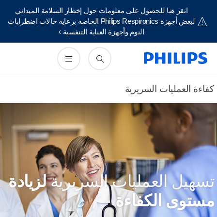
انقر هنا للحصول على معلومات حول إخطار السلامة الميداني
لبعض أجهزة Philips Respironics الخاصة برعاية حالات اضطرابات
النوم وأجهزة العناية التنفسية ›
فاءة العمليات السريرية
سهيل العمليات السريرية
لزيادة
ستوى الكفاءة