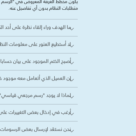
يكون مخطط الغرفة المعروض في "الرسم الن
متطلبات النظام بدون أي تفاصيل عنه.
ما الهدف وراء إلقاء نظرة على أحد 
لا أستطيع العثور على معلومات النظام
أصبح الختم الموجود على بيان حسابات
إن العميل الذي أتعامل معه موجود خارج
لماذا لا يوجد "رسم مرجعي قياسي" ل
أرغب في إدخال بعض التغييرات على 
نحن نستعّد لإرسال بعض الرسومات إ