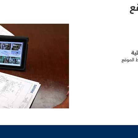
ع
ية
ط الموقع