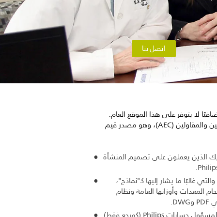
اتصل بنا
فيًا لا يتوفر على هذا الموقع العام.
يستهدف مجتمع تخطيط الموقع بالأساس المعماريين والمهندسين والمقاولين (AEC)، وهو مصدر قيم
 لديك الذين يعملون على تصميم المنشأة
ي غالبًا ما يشار إليها كـ"نماذج"،
م المعدات وأوزانها العامة ونظام
D.
معلومات حول الزلازل – يمكن أن يستخدم مهندس الإنشاءات المسؤول حسابات Philips (كمرجع فقط)