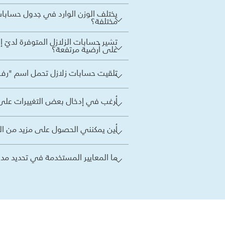
مختلفة؟
تشير حسابات الزلازل المتوفرة لديّ
على أرضية مرتفعة؟
تلقيت حسابات زلازل تحمل اسم "رف ‎40E مع فارشة". أريد أن أعرف إلى أي جزء (أجزاء) من الجهاز تعود هذه المعلو
أرغب في إدخال بعض التغييرات على 
أين يمكنني الحصول على مزيد من ال
ما المعايير المستخدمة في تحديد مدى