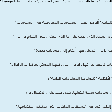
هائي" خاصًا بالموقع. ويعرض "الرسم التمهيدي" مخططًا خاصًا بالموقع،
الكتيبات؟ ألا يكرر نفس المعلومات المعروضة في الرسومات؟
 المحدد الذي أبحث عنه. ما الذي ينبغي عليّ القيام به الآن؟
 الزلازل قديمًا، فهل أحتاج إلى حسابات جديدة؟
 كاليفورنيا. فهل لا يزال عليّ تجهيز الموقع بمرتكزات الزلازل؟
أنظمة "تكنولوجيا المعلومات الطبية"؟
رسومات معينة تلقيتها، فمن يجب عليّ الاتصال به؟
ليكم، فما هي تنسيقات الملفات التي يمكنكم استخدامها؟