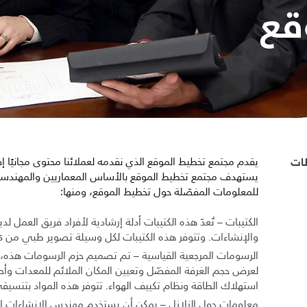
قع
طات
يقدم مجتمع تخطيط الموقع الذي نقدمه لعملائنا محتوى مجانيًا إضا
للمعلومات المفصّلة حول تخطيط الموقع، ومنها:
الكتيبات – تُعدّ هذه الكتيبات أدلة إرشادية لأفراد فريق العمل
والإنشاءات. وتتوفر هذه الكتيبات لكل وسيلة تصوير طبي من Philips.
الرسومات المرجعية القياسية – تم تصميم حزم الرسومات هذه، والت
لعرض حجم الغرفة المفضّل وتعيين المكان الملائم للمعدات وأحجا
استهلاك الطاقة ونظام تكييف الهواء. تتوفر هذه المواد بتنسيقي PDF وWG