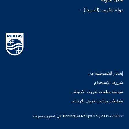
بية)
ن
ف الارتباط
ف الارتباط