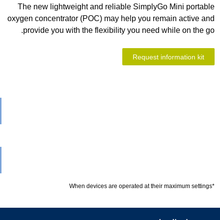
The new lightweight and reliable Simpl
oxygen concentrator (POC) may help you r
provide you with the flexibility you nee
Request
شغل
الفيديو
شغل
الفيديو