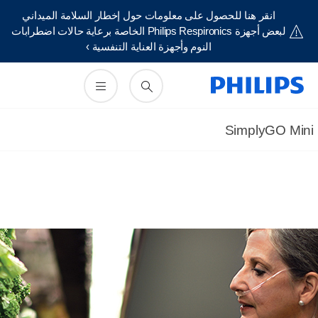
حصول على معلومات حول إخطار السلامة الميداني
لبعض أجهزة Philips Respironics الخاصة برعاية حالات اضطرابات
النوم وأجهزة العناية التنفسية ›