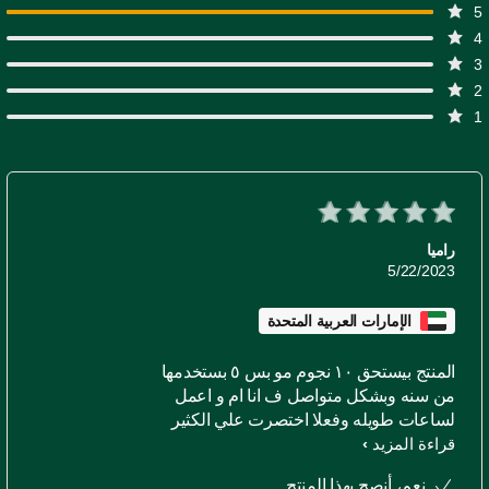
راميا
5/22/2023
الإمارات العربية المتحدة
المنتج بيستحق ١٠ نجوم مو بس ٥ بستخدمها
من سنه وبشكل متواصل ف انا ام و اعمل
لساعات طويله وفعلا اختصرت علي الكثير
قراءة المزيد
من الوقت لسلق اللحم و الدجاج وكتير من
الاصناف الي بتحتاج لوقت طويل انصح
نعم، أنصح بهذا المنتج