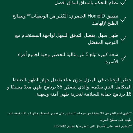
نظام التحكّم بالمذاق لمذاق أفضل
تطبيق HomeID الحصري: الكثير من الوصفات** ونصائح
الطبخ لإلهامك
طهي سهل، بفضل التدفق السهل لواجهة المستخدم مع
التوجيه المفصّل
سعة كبيرة تبلغ 5 لتر مثالية لتحضير وجبة لجميع أفراد
الأسرة
ضّر الوجبات في المنزل بدون عناء بفضل جهاز الطهو بالضغط
المتكامل الذي نقدّمه، والذي يتضمّن 35 برنامج طهي معدّ مسبقًا و
ية للسلامة لتجربة طهي آمنة وسهلة.
*يُطهى لحم البقر في 30 دقيقة من مرحلة التسخين حتى تحرير الضغط، مقارنةً بـ 60 دقيقة عند
هيه على سطح الفرن.
ينطبق فقط على الأسواق التي تتوفر فيها تطبيق HomeID.