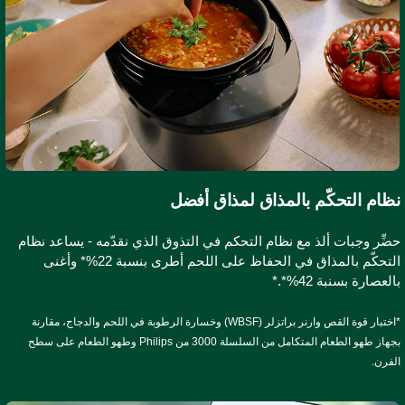
ظام التحكّم بالمذاق لمذاق أفضل
ضِّر وجبات ألذ مع نظام التحكم في التذوق الذي نقدّمه - يساعد نظام
التحكّم بالمذاق في الحفاظ على اللحم أطرى بنسبة 22%* وأغنى
لعصارة بسنبة 42%*.*
*اختبار قوة القص وارنر براتزلر (WBSF) وخسارة الرطوبة في اللحم والدجاج، مقارنة
بجهاز طهو الطعام المتكامل من السلسلة 3000 من Philips وطهو الطعام على سطح
لفرن.