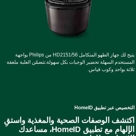
يتيح لك جهاز الطهو المتكامل HD2151/56 من Philips بواجهة
لمستخدم السهلة تحضير الوجبات بكل سهولة.تتضمّن العلبة ملعقة
لاثة بواحد وكوب قياس.
لتخصيص عبر تطبيق HomeID
كتشف الوصفات الصحية والمغذية واستقِ
الإلهام مع تطبيق HomeID، مساعدك