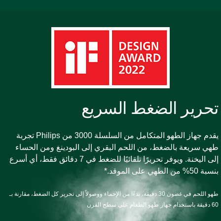
حرير الضغط السريع
يقدم جهاز الطهو المتكامل من السلسلة 3000 من Philips تجربة
هي سريعة بالضغط، من اللحم البقري إلى البودينغ ومن الحساء
إلى اليخنة. ويوفر تحريرًا تلقائيًا للضغط في 7 دقائق فقط، أي أسرع
ة 50% من الطهي على الموقد.*
طهو اللحم في غضون 30 دقيقة، بدءًا من الإحماء ووصولاً إلى تحرير كل الضغط، مقارنة بـ
 جهاز طهو الطعام على سطح الفرن