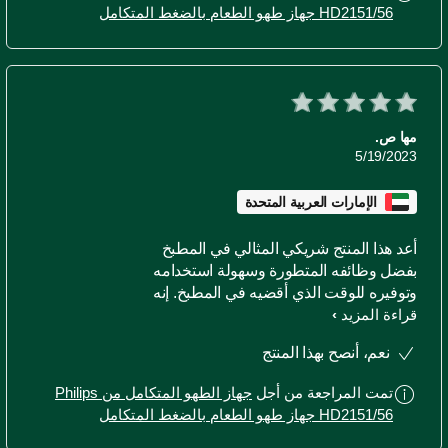
HD2151/56 جهاز طهو الطعام بالضغط المتكامل
مها ص.
5/19/2023
الإمارات العربية المتحدة
أعد هذا المنتج شريكي المثالي في المطبخ
بفضل وظائفه المتطورة وسهولة استخدامه
وتوفيره للوقت الذي أقضيه في المطبخ. إنه
قراءة المزيد
يحتوي على العديد من الخيارات للطهي
ويعمل بكفاءة عالية. يمكن استخدامه
نعم، أنصح بهذا المنتج
لتحضير مجموعة متنوعة من الأطباق، بدءًا
من الأرز وصولاً إلى اللحوم بالطهو البطيء.
تمت المراجعة من أجل
جهاز الطهو المتكامل من Philips
كما يتميز بحجمه المناسب وسهولة تنظيفه.
HD2151/56 جهاز طهو الطعام بالضغط المتكامل
فعلا جعل من تجربة الطهي اليومية تجربة
سعيدة وسهلة.