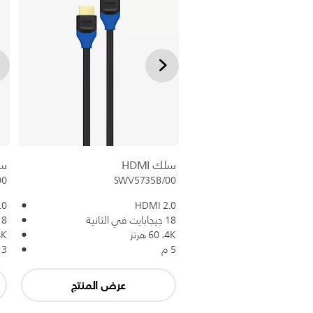
سلك HDMI
سلك
00
SWV5735B/00
.0
HDMI 2.0
18 جيجابايت في الثانية
18 جيجابايت في
4K،‏ 60 هرتز
4K،‏ 60
5 م
3 م
عرض المنتج