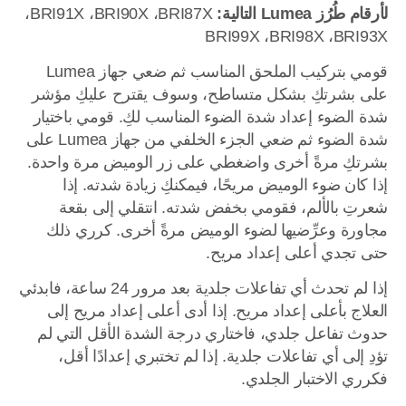
لأرقام طُرُز Lumea التالية:
BRI87X،‏ BRI90X،‏ BRI91X،‏
BRI93X،‏ BRI98X،‏ BRI99X
قومي بتركيب الملحق المناسب ثم ضعي جهاز Lumea
على بشرتكِ بشكل متساطح، وسوف يقترح عليكِ مؤشر
شدة الضوء إعداد شدة الضوء المناسب لكِ. قومي باختيار
شدة الضوء ثم ضعي الجزء الخلفي من جهاز Lumea على
بشرتكِ مرةً أخرى واضغطي على زر الوميض مرة واحدة.
إذا كان ضوء الوميض مريحًا، فيمكنكِ زيادة شدته. إذا
شعرتِ بالألم، فقومي بخفض شدته. انتقلي إلى بقعة
مجاورة وعرِّضيها لضوء الوميض مرةً أخرى. كرري ذلك
حتى تجدي أعلى إعداد مريح.
إذا لم تحدث أي تفاعلات جلدية بعد مرور 24 ساعة، فابدئي
العلاج بأعلى إعداد مريح. إذا أدى أعلى إعداد مريح إلى
حدوث تفاعل جلدي، فاختاري درجة الشدة الأقل التي لم
تؤدِ إلى أي تفاعلات جلدية. إذا لم تختبري إعدادًا أقل،
فكرري الاختبار الجلدي.