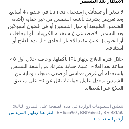
الانتظار بعد التسمير
لا تبدئي أو تستأنفي استخدام Lumea في غضون 4 أسابيع
بعد تعريض بشرتك لأشعة الشمس من غير حماية (أشعة
الشمس الطبيعية أو جهاز التسمير) أو في غضون أسبوعَين
بعد التسمير الاصطناعي (باستخدام الكريمات أو البخاخات
أو الحبوب). عليكِ تنفيذ الاختبار الجلدي قبل بدء العلاج أو
استئنافه.
خلال فترة العلاج بجهاز IPL بأكملها، وخاصة خلال أول 48
ساعة بعد العلاج، عليكِ حماية بشرتكِ من أشعة الشمس
باستخدام أي غرض قماشي أو ضعي منتجات وقاية من
الشمس بمعدل عامل حماية لا يقل عن 50 على مناطق
العلاج غير المُغطاة.
تنطبق المعلومات الواردة في هذه الصفحة على النماذج التالية:
, BRI921/60
, BRI958/60
BRI955/60
.
انقر هنا لإظهار المزيد من
أرقام المنتجات