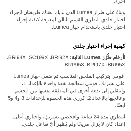
أخرى.
وبناءً على طراز Lumea الذي لديكِ، هناك طريقتان لإجراء
اختبار جلدي. انظري القسم التالي لمعرفة كيفية إجراء
اختبار جلدي باستخدام جهاز Lumea.
كيفية إجراء اختبار جلدي
لأرقام طُرُز Lumea التالية:
BRI92X،‏ SC199X،‏ BRI94X،‏
BRI95X،‏ BRI97X،‏ BRP958.
قومي بتركيب الملحق المناسب ثم ضعي جهاز Lumea
على بشرتكِ. قومي بمعالجة بقعة واحدة بالإعداد 1،
وانتقلي إلى بقعة أخرى في المنطقة نفسها من الجسم
وعالجيها بالإعداد 2. كرري هذه الخطوة للإعدادات 3 و4 و5
أيضًا.
انتظري مدة 24 ساعة وافحصي بشرتكِ، واختاري أعلى
إعداد كان لا يزال مريحًا ولم يُظهر أيَّ تفاعل جلدي.