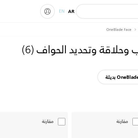
EN
AR
My Philips
OneBlade Face
)
6
(
مقارنة
مقارنة