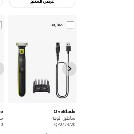
عرض المنتج
مقارنة
de
OneBlade
مناطق الوجه
من
10
QP2724/20