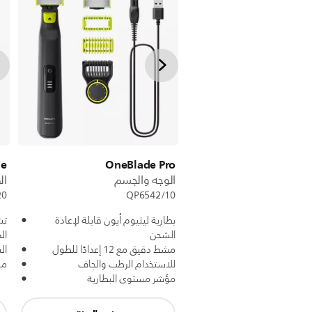
de
OneBlade Pro
الوجه والجسم
ال
20
QP6542/10
بطارية ليثيوم أيون قابلة لإعادة
تش
الشحن
ال
مشط دقيق مع 12 إعدادًا للطول
ال
للاستخدام الرطب والجاف
مش
مؤشر مستوى البطارية