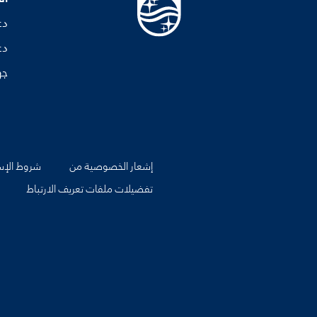
دع
دع
جه
إشعار الخصوصية من
شروط الإس
تفضيلات ملفات تعريف الارتباط