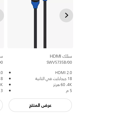
سلك HDMI
سلك
00
SWV5735B/00
.0
HDMI 2.0
18 جيجابايت في الثانية
18 جيجابايت في
4K،‏ 60 هرتز
4K،‏ 60
5 م
3 م
عرض المنتج