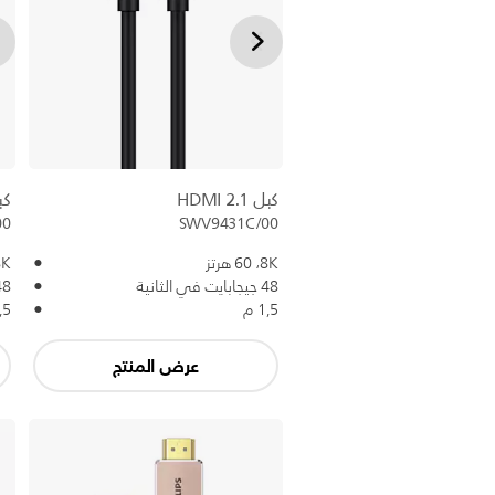
كبل HDMI 2.1
كبل 1
00
SWV9431C/00
8K،‏ 60 هرتز
8K،‏ 60
48 جيجابايت في الثانية
48 جيجابايت في
1,5 م
1,5
عرض المنتج