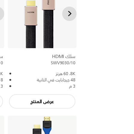
سلك HDMI
سلك
10
SWV9030/10
8K،‏ 60 هرتز
4K،‏ 60
48 جيجابايت في الثانية
18 جيجابايت في
3 م
3 م
عرض المنتج