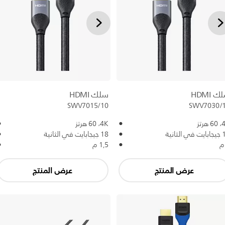
 HDMI
سلك HDMI
SWV7015/10
SWV7030/
 هرتز
4K،‏ 60 هرتز
 الثانية
18 جيجابايت في الثانية
1,5 م
عرض المنتج
عرض المنتج