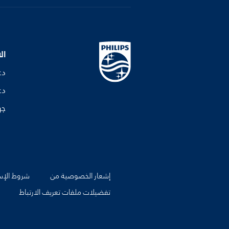
ال
دع
دع
جه
إشعار الخصوصية من
شروط الإس
تفضيلات ملفات تعريف الارتباط