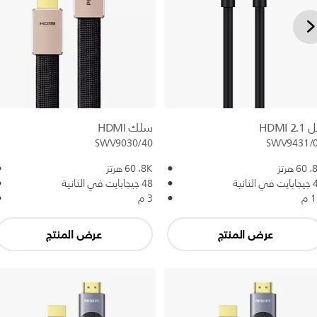
HDMI 2.
سلك HDMI
SWV9431/
SWV9030/40
 هرتز
8K،‏ 60 هرتز
 الثانية
48 جيجابايت في الثانية
 م
3 م
عرض المنتج
عرض المنتج