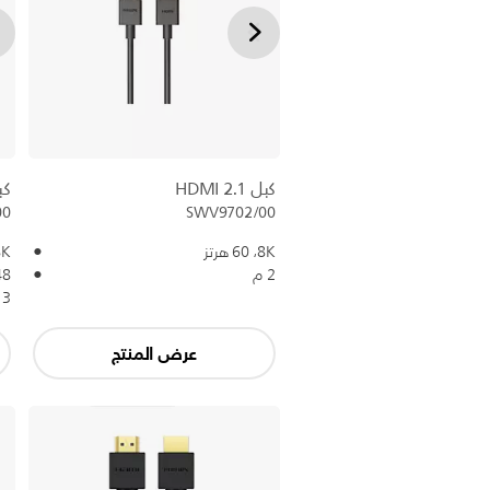
كبل HDMI 2.1
كبل 1
00
SWV9702/00
8K،‏ 60 هرتز
8K،‏ 60
2 م
48 جيجابايت في
3 م
عرض المنتج