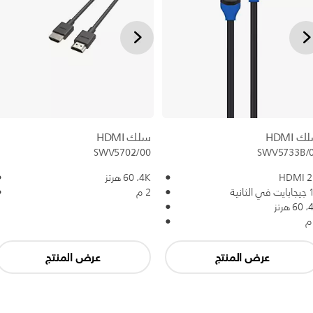
 HDMI
سلك HDMI
SWV5702/00
SWV5733B/
HDMI 2
4K،‏ 60 هرتز
 الثانية
2 م
 هرتز
عرض المنتج
عرض المنتج