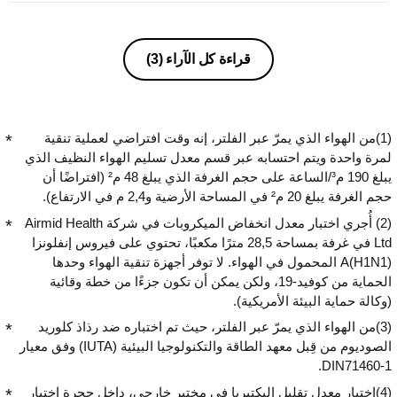
قراءة كل الآراء
(3)
(1)من الهواء الذي يمرّ عبر الفلتر، إنه وقت افتراضي لعملية تنقية
لمرة واحدة ويتم احتسابه عبر قسم معدل تسليم الهواء النظيف الذي
يبلغ 190 م³/الساعة على حجم الغرفة الذي يبلغ 48 م² (افتراضًا أن
حجم الغرفة يبلغ 20 م² في المساحة الأرضية و2,4 م في الارتفاع).
(2) أُجري اختبار معدل انخفاض الميكروبات في شركة Airmid Health
Ltd في غرفة بمساحة 28,5 مترًا مكعبًا، تحتوي على فيروس إنفلونزا
A(H1N1) المحمول في الهواء. لا توفر أجهزة تنقية الهواء وحدها
الحماية من كوفيد-19، ولكن يمكن أن تكون جزءًا من خطة وقائية
(وكالة حماية البيئة الأمريكية).
(3)من الهواء الذي يمرّ عبر الفلتر، حيث تم اختباره ضد رذاذ كلوريد
الصوديوم من قِبل معهد الطاقة والتكنولوجيا البيئية (IUTA) وفق معيار
DIN71460-1.
(4)اختبار معدل تقليل البكتيريا في مختبر خارجي، داخل حجرة اختبار