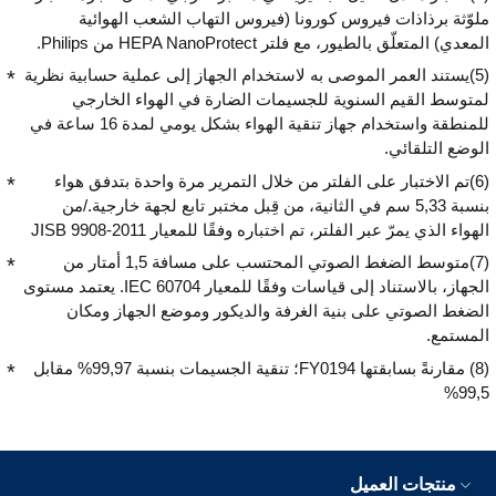
ملوّثة برذاذات فيروس كورونا (فيروس التهاب الشعب الهوائية
المعدي) المتعلّق بالطيور، مع فلتر HEPA NanoProtect من Philips.
(5)يستند العمر الموصى به لاستخدام الجهاز إلى عملية حسابية نظرية
لمتوسط القيم السنوية للجسيمات الضارة في الهواء الخارجي
للمنطقة واستخدام جهاز تنقية الهواء بشكل يومي لمدة 16 ساعة في
الوضع التلقائي.
(6)تم الاختبار على الفلتر من خلال التمرير مرة واحدة بتدفق هواء
بنسبة 5,33 سم في الثانية، من قِبل مختبر تابع لجهة خارجية./من
الهواء الذي يمرّ عبر الفلتر، تم اختباره وفقًا للمعيار JISB 9908-2011
(7)متوسط الضغط الصوتي المحتسب على مسافة 1,5 أمتار من
الجهاز، بالاستناد إلى قياسات وفقًا للمعيار IEC 60704. يعتمد مستوى
الضغط الصوتي على بنية الغرفة والديكور وموضع الجهاز ومكان
المستمع.
(8) مقارنةً بسابقتها FY0194؛ تنقية الجسيمات بنسبة 99,97% مقابل
99,5%
منتجات العميل