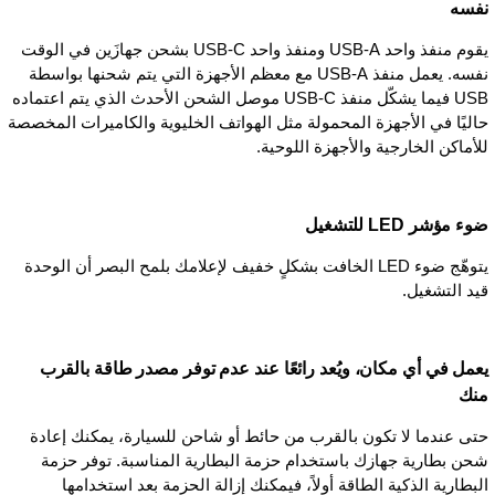
نفسه
يقوم منفذ واحد USB-A ومنفذ واحد USB-C بشحن جهازَين في الوقت
نفسه. يعمل منفذ USB-A مع معظم الأجهزة التي يتم شحنها بواسطة
USB فيما يشكّل منفذ USB-C موصل الشحن الأحدث الذي يتم اعتماده
حاليًا في الأجهزة المحمولة مثل الهواتف الخليوية والكاميرات المخصصة
للأماكن الخارجية والأجهزة اللوحية.
ضوء مؤشر LED للتشغيل
يتوهّج ضوء LED الخافت بشكلٍ خفيف لإعلامك بلمح البصر أن الوحدة
قيد التشغيل.
يعمل في أي مكان، ويُعد رائعًا عند عدم توفر مصدر طاقة بالقرب
منك
حتى عندما لا تكون بالقرب من حائط أو شاحن للسيارة، يمكنك إعادة
شحن بطارية جهازك باستخدام حزمة البطارية المناسبة. توفر حزمة
البطارية الذكية الطاقة أولاً، فيمكنك إزالة الحزمة بعد استخدامها