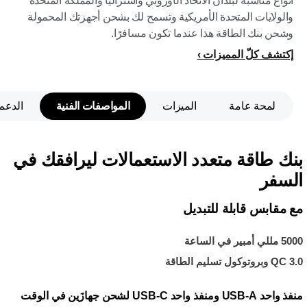
أنواع مناسبة لبلدان الاتحاد الأوروبي وأستراليا والمملكة المتحدة
والولايات المتحدة الأمريكية وتسمح لك بشحن أجهزتك المحمولة
وشحن بنك الطاقة هذا عندما تكون مسافرًا.
إكتشف كلّ المميزات
لمحة عامة
الميزات
المواصفات الفنية
الدعم
بنك طاقة متعدد الاستعمالات ليرافقك في
السفر
مع مقابس قابلة للتبديل
5000 مللي أمبير في الساعة
QC 3.0 وبروتوكول تسليم الطاقة
منفذ واحد USB-A ومنفذ واحد USB-C لشحن جهازَين في الوقت