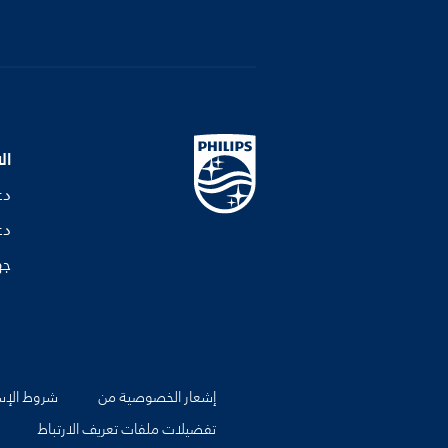
ال
دع
دع
جه
إشعار الخصوصية من
شروط الإس
تفضيلات ملفات تعريف الارتباط