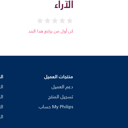
الآراء
كن أول من يراجع هذا البند
منتجات العميل
ال
دعم العميل
ال
تسجيل المنتج
ال
My Philips حساب
ال
ال