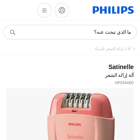
أيقونة
ما الذي تبحث عنه؟
دعم
البحث
آلات إزالة الشعر للمرأة
Satinelle
آلة إزالة الشعر
HP2844/00