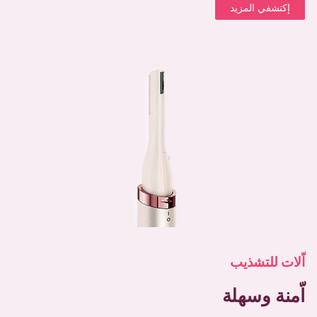
إكتشفي المزيد
اّلات للتشذيب
اّمنة وسهلة