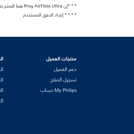
* * *إن AirFloss Ultra وPro هما المنتج نفسه ولكن قد تختلف التسمية بحسب البلد والقناة.
* * * * إعداد الدفق المستخدم
منتجات العميل
ال
دعم العميل
ال
تسجيل المنتج
ال
My Philips حساب
ال
ال