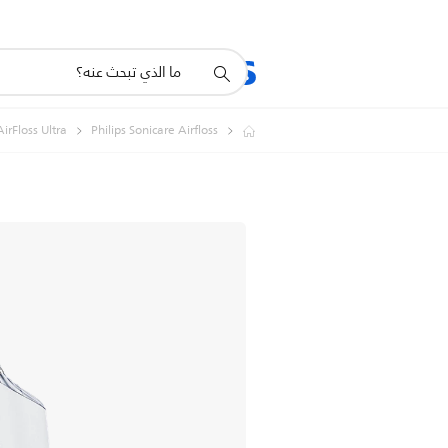
أيقونة
المنتجات
الدعم
دعم
البحث
AirFloss Ultra
Philips Sonicare Airfloss