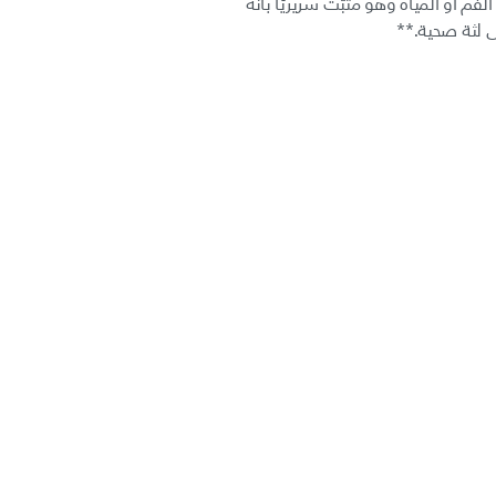
AirFlo مع غسول الفم أو المياه وهو مثبّت سريريًا بأنه
 لثة صحية.**