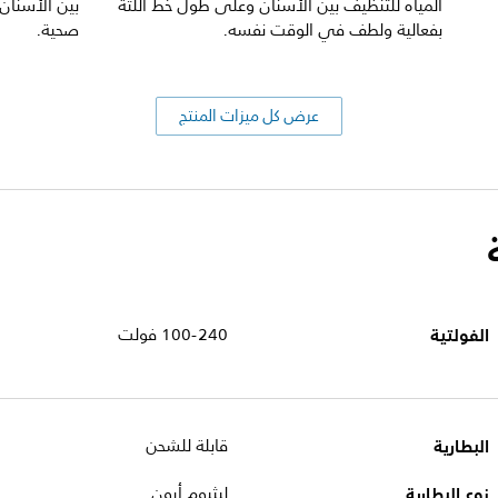
المياه للتنظيف بين الأسنان وعلى طول خط اللثة
بين الأسنان
بفعالية ولطف في الوقت نفسه.
صحية.
عرض كل ميزات المنتج
الفولتية
100-240 فولت
البطارية
قابلة للشحن
نوع البطارية
ليثيوم أيون