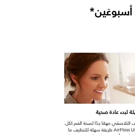
سبوعَين*
ة لبدء عادة صحية
يف التلاصقي مهمًا جدًا لصحة الفم ككل.
ويشكّل AirFloss Ultra طريقة سهلة للتنظيف ما