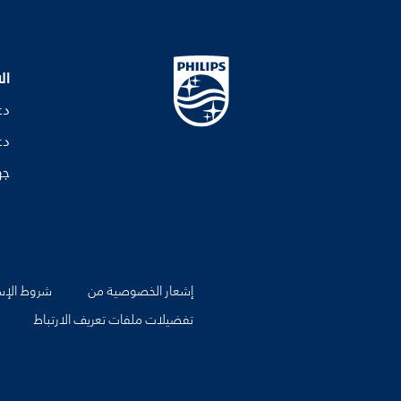
ال
دع
دع
جه
إشعار الخصوصية من
شروط الإس
تفضيلات ملفات تعريف الارتباط