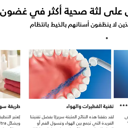
على لثة صحية أكثر في غضون أ
 لا ينظفون أسنانهم بالخيط بانتظام
تقنية القطيرات والهواء
طريقة سهل
إلى
لقد حققنا هذه النتائج المثبتة سريريًا بفضل تقنيتنا
يٌعتبر التنظ
الفريدة التي تجمع بين الهواء وغسول الفم أو