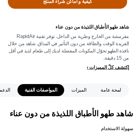
كيفية و اماكن شراء المنتج
شاهد طهو الأطباق اللذيذة من دون عناء
مقرمشة من الخارج وطرية من الداخل. توفر تقنية RapidAir
الفريدة الوقت والطاقة من دون التأثير في المذاق. شاهد من خلال
نافذة الطهو تحوّل المكونات المفضلة لديك إلى طعام لذيذ في أقل
من 15 دقيقة.
إكتشف كلّ المميزات
لمحة عامة
الميزات
المواصفات الفنية
الدعم
شاهد طهو الأطباق اللذيذة من دون عناء
سهولة الاستخدام