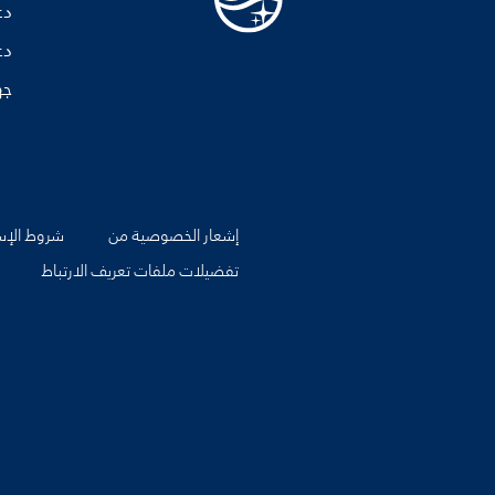
دع
دع
جه
إشعار الخصوصية من
شروط الإس
تفضيلات ملفات تعريف الارتباط