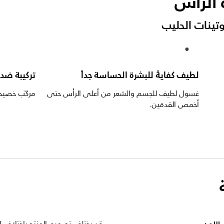
 الرأس
وتينات الحليب
لطيف كفايةً للبشرة الحساسة جداً
تركيبة ضد 
غسول لطيف للجسم والشعر من أعلى الرأس حتى
مركّب خصيصا
أخمص القدمَين.