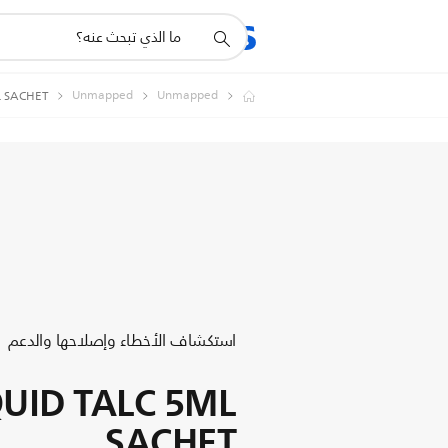
أيقونة
المنتجات
الدعم
دعم
البحث
Unmapped
Unmapped
L SACHET
استكشاف الأخطاء وإصلاحها والدعم
QUID TALC 5ML
SACHET