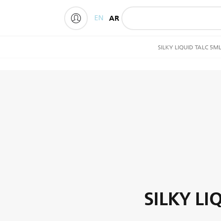
EN
AR
My Philips
SILKY LIQUID TALC 5M
SILKY LI