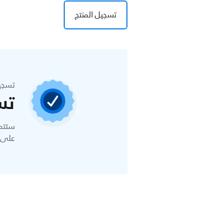
تسجيل المنتج
تسجي
تس
ستتمك
على ا