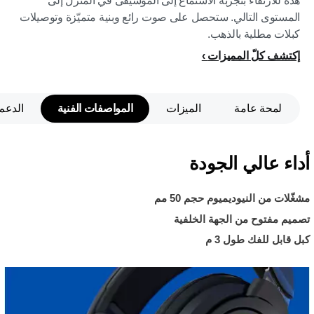
هذه للارتقاء بتجربة الاستماع إلى الموسيقى في المنزل إلى
المستوى التالي. ستحصل على صوت رائع وبنية متميّزة وتوصيلات
كبلات مطلية بالذهب.
إكتشف كلّ المميزات
لمحة عامة
الميزات
المواصفات الفنية
الدعم
أداء عالي الجودة
مشغّلات من النيوديميوم حجم 50 مم
تصميم مفتوح من الجهة الخلفية
كبل قابل للفك طول 3 م