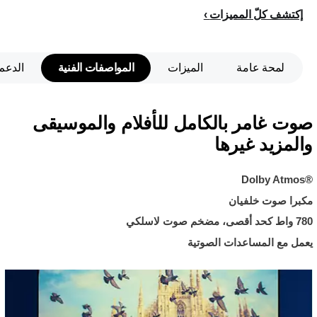
إكتشف كلّ المميزات
لمحة عامة
الميزات
المواصفات الفنية
الدعم
صوت غامر بالكامل للأفلام والموسيقى
والمزيد غيرها
Dolby Atmos®‎
مكبرا صوت خلفيان
780 واط كحد أقصى، مضخم صوت لاسلكي
يعمل مع المساعدات الصوتية