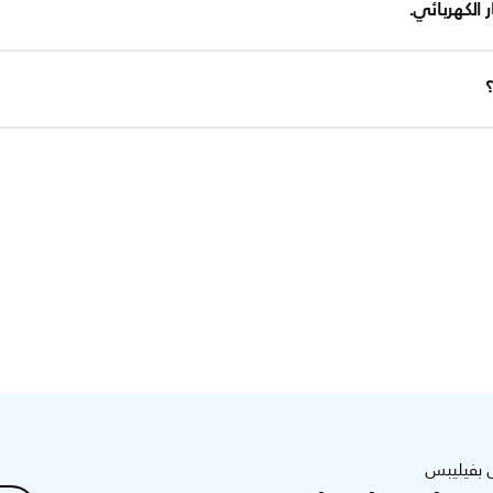
لن تعمل طرازات آلات الحلاقة من Philips للاستخدام الجاف والرطب إذا تم توصيلها بالتيار الكهربائ
اب تتعلق بالسلامة، إنها تعمل فقط عند عدم اتصالها بالتيار الكهربائي
كون آلة الحلاقة تالفة من الداخل. ننصحك بطلب
إصلاح آلة الحلاقة أو استب
 بفيليبس