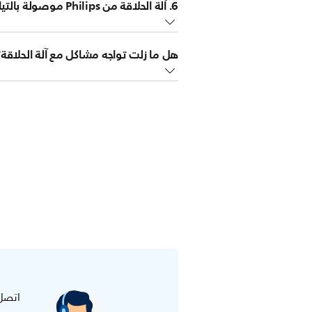
6. آلة الحلاقة من Philips موصولة بالتيار الكهربائي.
المزيد من المساعدة.
هل ما زلت تواجه مشاكل مع آلة الحلاقة؟
الاستحمام ولها رمز دش على المقبض. لأسب
إذا لم يساعدم أي من هذه النصائح، فقد ت
اتصل