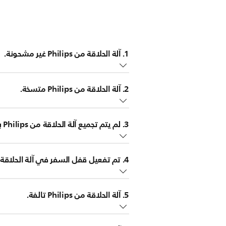
1. آلة الحلاقة من Philips غير مشحونة.
إذا كنت 
2. آلة الحلاقة من Philips متسخة.
للحصول على تفاصيل حول كيفية شحن آلة ا
إذا كانت آلة الحلاقة من Philips غير قابلة لإعادة الشحن، فيجب توصيلها بمقبس كهربائي شغال في أثناء الاستخدام.
من المحتمل ألا تتمكن من تشغيل آلة الحلا
3. لم يتم تجميع آلة الحلاقة من Philips بشكل صحيح.
الحلاقة.
لحلّ هذه المشكلة، يُرجى تنظيف آلة الحل
يعدّ عدم تجميع الآلة بشكل صحيح سببًا ممك
مفصلة، يُرجى مراجعة دليل المستخدم.
4. تم تفعيل قفل السفر في آلة الحلاقة من Philips.
الحلاقة.
في بعض آلات الحلاقة، يومض رمز تذكير 
تحتوي
5. آلة الحلاقة من Philips تالفة.
التي تملكها، قد ترى رمز “قفل” يومض لإ
لإلغاء قفل السفر، اضغط على زر التشغيل/