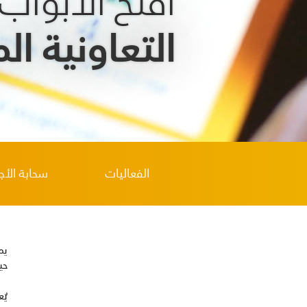
افتح الأبواب
التعاونية ا
الفعاليات
سحابة الأج
يم
حي
يُ