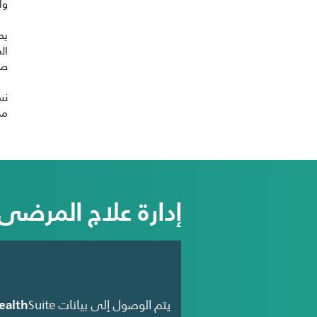
وا
يم
ال
صح
نس
من
إدارة علاج المرضى
ealth
يتم الوصول إلى بيانات