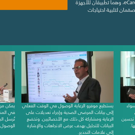
eCareCompanion وeCareCoordinator، وهما تطبيقان للأجهزة
ّمان لتلبية احتياجات
واء
يستطيع موفرو الرعاية الوصول في الوقت الفعلي
يمكن مرا
إلى بيانات المرضى الصحية وإجراء تعديلات على
في المنز
 تحسين
الرعاية ومشاركة كل ذلك مع الأخصائيين. وتخضع
تُرسل ال
ها.
البيانات للتحليل بهدف عرض الاتجاهات والإشارة
الوصول إ
إلى علامات التحذير.