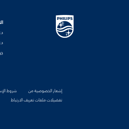
ال
دع
دع
جه
إشعار الخصوصية من
شروط الإس
تفضيلات ملفات تعريف الارتباط