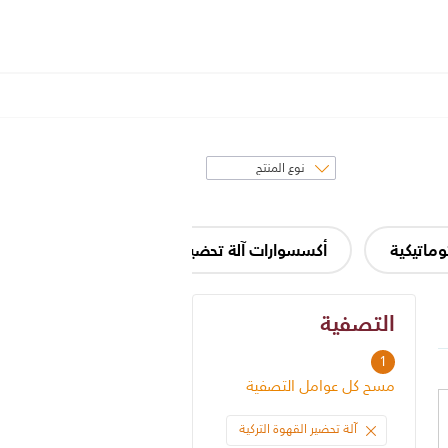
فرز
حسب
وماتيكية
أكسسوارات آلة تحضير القهوة وأجزاؤها
آل
التصفية
التصفية
1
مسح كل عوامل التصفية
آلة تحضير القهوة التركية