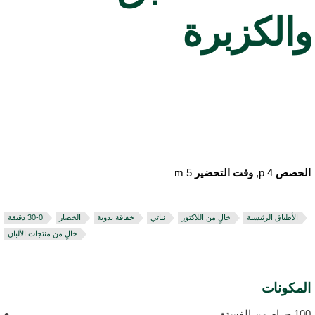
الكزبرة
لحصص
4 p,
وقت التحضير
5 m
الأطباق الرئيسية
خالٍ من اللاكتوز
نباتي
خفاقة يدوية
الخضار
خالٍ من منتجات الألبان
لمكونات
 جرام من الفستق