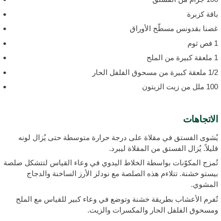
اقة كزبرة
صنا بقدونس مسطّح الأوراق
 ثوم
رة من الملح
ة كبيرة من مسحوق الفلفل الحار
ملل من زيت الزيتون
لاتجاهات
ُشوى الفستق في مقلاة على درجة حرارة متوسطة حتى يُزال لونه
ليلاً. يُزال الفستق من المقلاة ليبرد.
ُمزج المكوّنات بواسطة الخلاط اليدوي في وعاء القياس لتتشكل صلصة
يستو خشنة. تتلاءم هذه الصلصة مع نودلز الأرز الساخنة والدجاج
لمشوي.
ُفرم الأعشاب بطريقة خشنة وتوضع في وعاء كبير للقياس مع الملح
مسحوق الفلفل الحار والمكسرات والزيت.