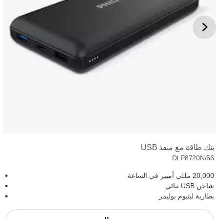
بنك طاقة مع منفذ USB
DLP8720N/56
20,000 مللي أمبير في الساعة
شاحن USB ثنائي
بطارية ليثيوم بوليمر