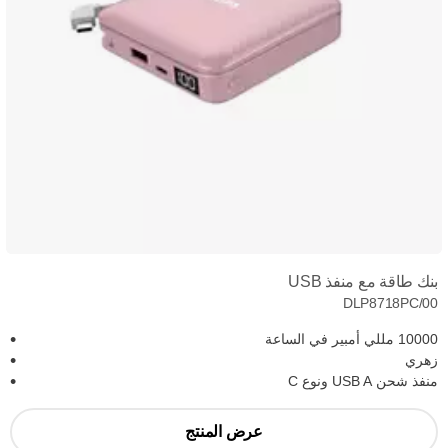
بنك طاقة مع منفذ USB
DLP8718PC/00
10000 مللي أمبير في الساعة
زهري
منفذ شحن USB A ونوع C
عرض المنتج