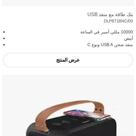
بنك طاقة مع منفذ USB
DLP8718NC/00
10000 مللي أمبير في الساعة
أبيض
منفذ شحن USB A ونوع C
عرض المنتج