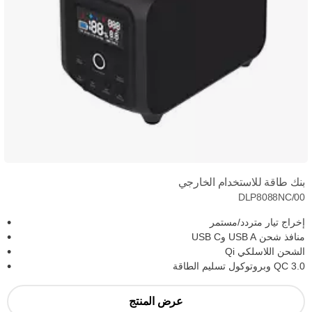
بنك طاقة للاستخدام الخارجي
DLP8088NC/00
إخراج تيار متردد/مستمر
منافذ شحن USB A وUSB C
الشحن اللاسلكي Qi
QC 3.0 وبروتوكول تسليم الطاقة
عرض المنتج