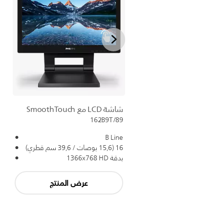
شاشة LCD مع SmoothTouch
162B9T/89
B Line
16 (15,6 بوصات / 39,6 سم قطري)
بدقة 1366x768 HD
عرض المنتج