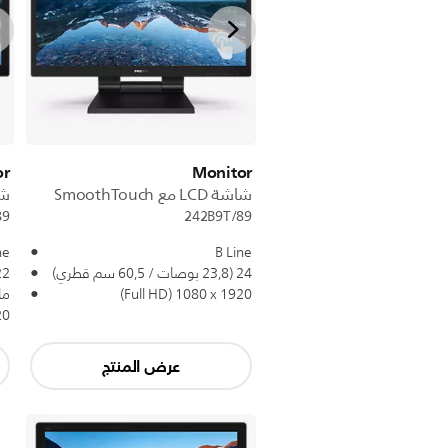
or
Monitor
شاشة LCD مع SmoothTouch
شاشة D
89
242B9T/89
ne
B Line
24 (23,8 بوصات / 60,5 سم قطري)
1920 x ‏1080 (Full HD)
ما
1920 x 
عرض المنتج