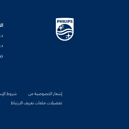
ال
دع
دع
جه
إشعار الخصوصية من
شروط الإس
تفضيلات ملفات تعريف الارتباط