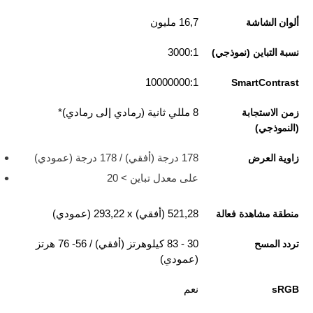
16,7 مليون
ألوان الشاشة
3000:1
نسبة التباين (نموذجي)
10000000:1
SmartContrast
8 مللي ثانية (رمادي إلى رمادي)*
زمن الاستجابة
(النموذجي)
178 درجة (أفقي) / 178 درجة (عمودي)
زاوية العرض
على معدل تباين > 20
521,28 (أفقي) x‏ 293,22 (عمودي)
منطقة مشاهدة فعالة
30 - 83 كيلوهرتز (أفقي) / 56- 76 هرتز
تردد المسح
(عمودي)
نعم
sRGB