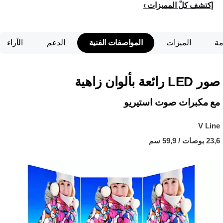
إكتشف كلّ المميزات
مة
الميزات
المواصفات الفنية
الدعم
الآراء
صور LED رائعة بألوان زاهية
مع مكبرات صوت استيريو
V Line
23,6 بوصات / 59,9 سم