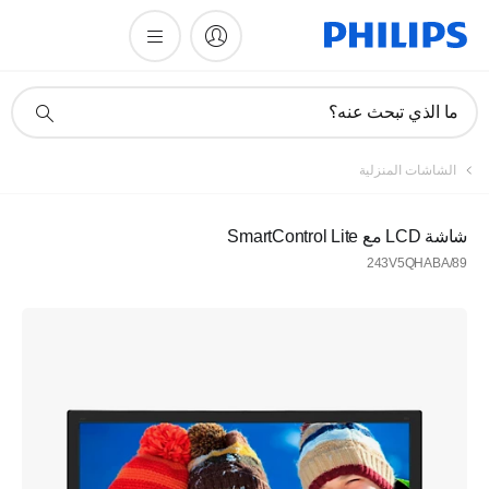
أيقونة
ما الذي تبحث عنه؟
دعم
البحث
الشاشات المنزلية
شاشة LCD مع SmartControl Lite
243V5QHABA/89