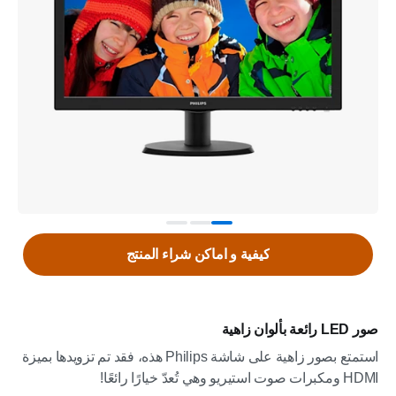
كيفية و اماكن شراء المنتج
صور LED رائعة بألوان زاهية
استمتع بصور زاهية على شاشة Philips هذه، فقد تم تزويدها بميزة
HDMI ومكبرات صوت استيريو وهي تُعدّ خيارًا رائعًا!