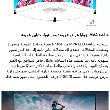
شاشة MVA لزوايا عرض عريضة ومستويات تباين عميقة
تستخدم شاشة MVA LED من Philips تقنية محاذاة عمودية متطورة
ومتعددة المجالات، فتقدم لك معدلات تباين ثابتة إلى حد كبير لصور
زاهية ونقية للغاية. في حين أنه يمكن معالجة التطبيقات القياسية
بسهولة تامة، تم تصميم هذه الشاشة بشكل خاص لتتوافق مع الصور
وتصفّح الويب والأفلام والألعاب والتطبيقات الأكثر تتطلبًا من ناحية
الرسوميات. وهي مزوّدة بتقنية محسنة لإدارة البكسل، فتمنحك زاوية
عرض عريضة جدًا بنسبة 178/178 درجة، للحصول على صور نقية جدًا.