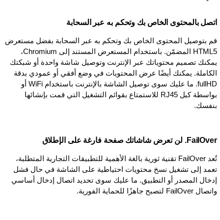
اتصل بالمحتوى الخاص بك وتحكم به عبر السحابة
قم بتوصيل المحتوى الخاص بك وتحكم به عبر السحابة بفضل مستعرض
HTML5 المضمّن. باستخدام المستعرض المستند إلى Chromium،
يمكنك تصميم محتوياتك عبر الإنترنت وتوصيل شاشة واحدة أو شبكتك
الكاملة. يمكنك أيضًا عرض المحتويات في وضع أفقي أو عمودي بدقة
fullHD. ما عليك سوى توصيل الشاشة بالإنترنت باستخدام WiFi أو
بواسطة كبل RJ45 للاستمتاع بقوائم التشغيل التي قمت بإنشائها
بنفسك.
FailOver. لن تعرض شاشاتك صفحة فارغة على الإطلاق
تُعد FailOver تقنية ثورية بالغة الأهمية للتطبيقات التجارية المتطلبة،
تعمد إلى تشغيل نسخ محتويات احتياطية على الشاشة في حال فشل
إدخال المصدر أو التطبيق. ما عليك سوى تحديد اتصال إدخال أساسي
واتصال FailOver لتصبح جاهزًا للحماية الفورية.