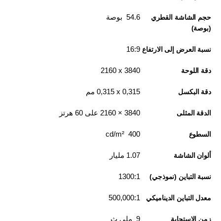
54.6 بوصة
حجم الشاشة القطري
(بوصة)
16:9
نسبة العرض إلى الارتفاع
3840 x‏ 2160
دقة اللوحة
0,315 x‏ 0,315 مم
دقة البكسل
3840‏ × 2160 على 60 هرتز
الدقة المثلى
400 cd/m²
السطوع
1.07 مليار
ألوان الشاشة
1300:1
نسبة التباين (نموذجي)
500,000:1
معدل التباين الديناميكي
9 ملي ث
زمن الاستجابة