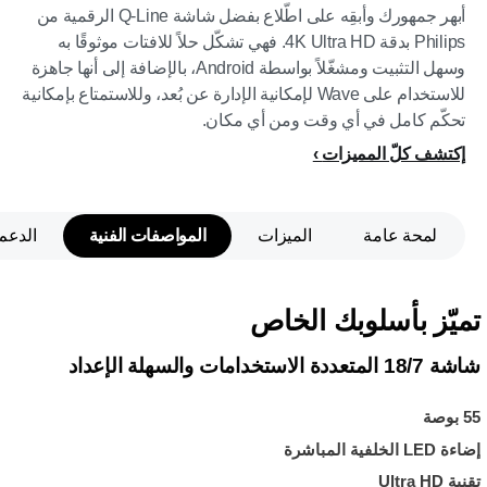
أبهر جمهورك وأبقِه على اطّلاع بفضل شاشة Q-Line الرقمية من
Philips بدقة 4K Ultra HD. فهي تشكّل حلاً للافتات موثوقًا به
وسهل التثبيت ومشغّلاً بواسطة Android، بالإضافة إلى أنها جاهزة
للاستخدام على Wave لإمكانية الإدارة عن بُعد، وللاستمتاع بإمكانية
تحكّم كامل في أي وقت ومن أي مكان.
إكتشف كلّ المميزات
لمحة عامة
الميزات
المواصفات الفنية
الدعم
تميّز بأسلوبك الخاص
شاشة 18/7 المتعددة الاستخدامات والسهلة الإعداد
55 بوصة
إضاءة LED الخلفية المباشرة
تقنية Ultra HD