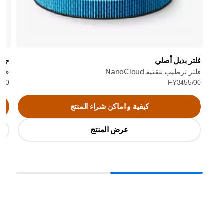
فلتر بديل أصلي
جهاز 
فلتر ترطيب بتقنية NanoCloud
فلتر HEPA NanoProtect
7/00
FY3455/00
كيفية و اماكن شراء المنتج
عرض المنتج