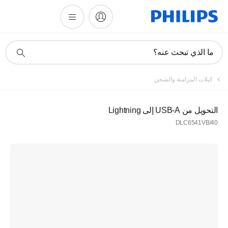
أيقونة
ما الذي تبحث عنه؟
دعم
البحث
كبلات المزامنة والشحن
التحويل من USB-A إلى Lightning
DLC6541VB/40