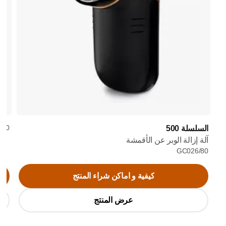
6/30
السلسلة 500
آلة إزالة الوبر عن الأقمشة
GC026/80
كيفية و اماكن شراء المنتج
عرض المنتج