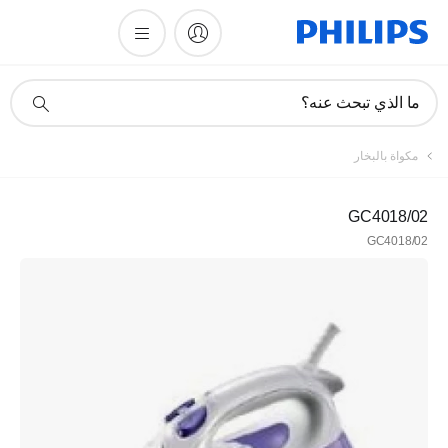
أيقونة
ما الذي تبحث عنه؟
دعم
البحث
مكواة بالبخار
GC4018/02
GC4018/02