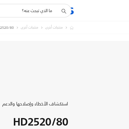
أيقونة
المنتجات
الدعم
دعم
البحث
منتجات أخرى
منتجات أخرى
2520/80
استكشاف الأخطاء وإصلاحها والدعم
HD2520/80