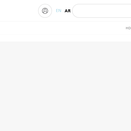
EN
AR
My Philips
HD