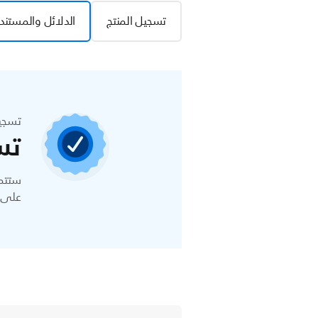
تسجيل المنتج
الدلائل والمستند
تسجي
تس
ستتمك
على ا