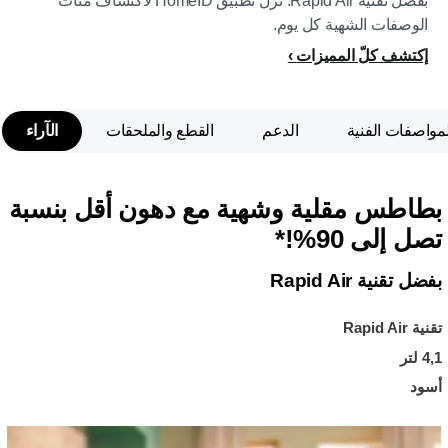
بفضل تقنية Rapid Air. نزّل تطبيق HomeID لاكتشاف مئات
الوصفات الشهية كل يوم.
إكتشف كلّ المميزات
لمواصفات الفنية
الدعم
القطع والملحقات
الآراء
بطاطس مقلية وشهية مع دهون أقل بنسبة
تصل إلى 90%!*
بفضل تقنية Rapid Air
تقنية Rapid Air
4,1 لتر
أسود