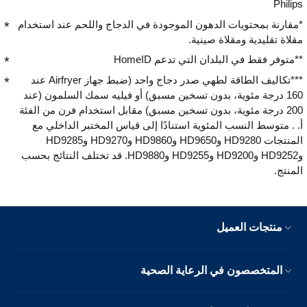
Philips
*مقارنة بمحتويات الدهون الموجودة في الدجاج واللحم عند استخدام
مقلاة تقليدية ومقلاة صينية.
**متوفر فقط في البلدان التي تدعم HomeID
***تكاليف الطاقة لطهي صدر دجاج واحد (ضبط جهاز Airfryer عند
160 درجة مئوية، بدون تسخين مسبق) أو فيليه سمك السلمون (عند
200 درجة مئوية، بدون تسخين مسبق) مقابل استخدام فرن من الفئة
أ. . متوسط النسب المئوية استنادًا إلى قياس المختبر الداخلي مع
المنتجات HD9280 وHD9650 وHD9860 وHD9270 وHD9285
وHD9252 وHD9200 وHD9255 وHD9880. قد تختلف النتائج بحسب
المنتج.
منتجات العميل
المتخصصون في الرعاية الصحية