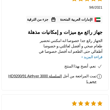
9/6/2021
الإمارات العربية المتحدة
جزء من الترقية
جهاز رائع مع ميزات و إمكانيات مذهلة
الجهاز رائع جدا خصوصا انه امكنني تحضير
طعام صحي و أفضل لعائلتي،و خصوصا
أطفالي حتى الطعم انه أفضل خصوصا في
قراءة المزيد
البطاطا المقلية حيث انها خفيفة و
مقرمشة، كما أيضا استفدت من التطبيق
نعم، أنصح بهذا المنتج
باستخدام بعض الوصفات الصحية متل
القرنبيط المقلي و الدجاج المشوي. و
تمت المراجعة من أجل
السلسلة 3000 HD9200/91 Airfryer
استخدامه سهلا جدا غير معقد.
حجم L