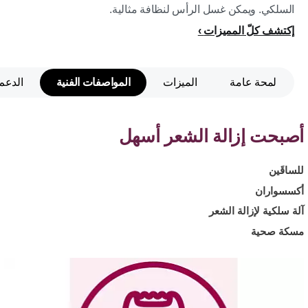
السلكي. ويمكن غسل الرأس لنظافة مثالية.
إكتشف كلّ المميزات
لمحة عامة
الميزات
المواصفات الفنية
الدعم
أصبحت إزالة الشعر أسهل
للساقَين
أكسسواران
آلة سلكية لإزالة الشعر
مسكة صحية