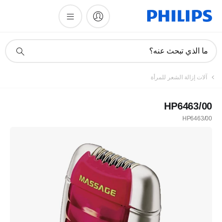
أيقونة
ما الذي تبحث عنه؟
دعم
البحث
آلات إزالة الشعر للمرأة
HP6463/00
HP6463/00