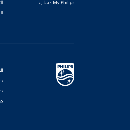
My Philips حساب
ال
ال
ال
دع
دع
جه