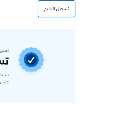
تسجيل المنتج
تسجي
تس
ستتمك
على ا