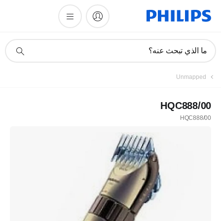
أيقونة
ما الذي تبحث عنه؟
دعم
البحث
Unmapped
HQC888/00
HQC888/00