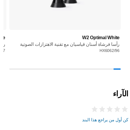
ite
W2 Optimal White
رأسا فرشاة أسنان قياسيان مع تقنية الاهتزازات الصوتية
رأس
/67
HX6062/96
الآراء
كن أول من يراجع هذا البند