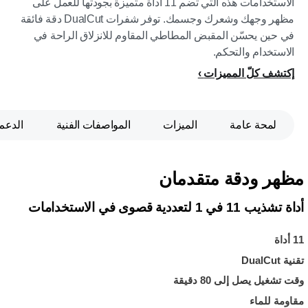
الاستخدامات هذه التي تضم 11 أداة متميزة بجودتها للعمل على
مظهر وجهك وشعرك وجسمك. توفر شفرات DualCut دقة فائقة
في حين يحسّن المقبض المطاطي المقاوم للانزلاق الراحة في
الاستخدام والتحكم.
إكتشف كلّ المميزات
لمحة عامة
الميزات
المواصفات الفنية
الدعم
مظهر ودقة متقدمان
أداة تشذيب 11 في 1 لتعددية قصوى في الاستخدامات
11 أداة
تقنية DualCut
وقت تشغيل يصل إلى 80 دقيقة
مقاومة للماء