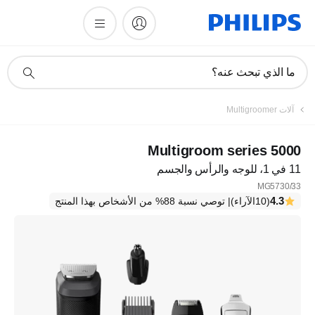
أيقونة
ما الذي تبحث عنه؟
دعم
البحث
آلات Multigroomer
Multigroom series 5000
11 في 1، للوجه والرأس والجسم
MG5730/33
4.3
(10الآراء)
| توصي نسبة 88% من الأشخاص بهذا المنتج