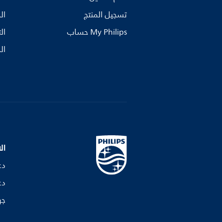
تسجيل المنتج
ال
My Philips حساب
ال
ال
ال
دع
دع
جه