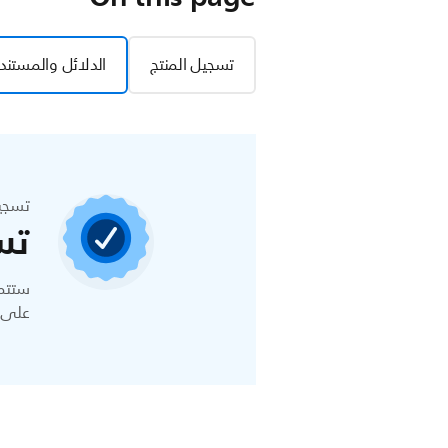
تسجيل المنتج
الدلائل والمستند
تسجي
تس
ستتمك
على ا