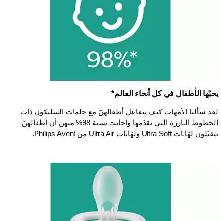
يحبّها الأطفال في كل أنحاء العالم*
لقد سألنا الأمهات كيف يتفاعل أطفالهنّ مع حلمات السليكون ذات
الخطوط البارزة التي نقدّمها وأجابت نسبة 98% منهن أن أطفالهنّ
يتقبّلون لهّايات Ultra Soft ولهّايات Ultra Air من Philips Avent.