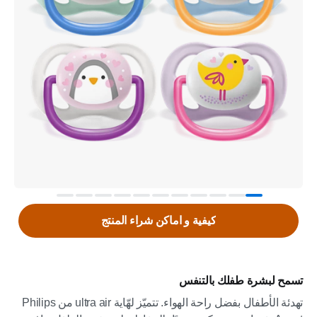
كيفية و اماكن شراء المنتج
تسمح لبشرة طفلك بالتنفس
تهدئة الأطفال بفضل راحة الهواء. تتميّز لهّاية ultra air من Philips