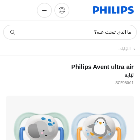
أيقونة
ما الذي تبحث عنه؟
دعم
البحث
اللهّايات
Philips Avent ultra air
لهّاية
SCF080/11