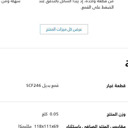
من قطعة واحدة، إذ يبدأ السائل بالتدفق عند
سهلة ومن 
الضغط على القمع.
عرض كل ميزات المنتج
قطعة غيار
قمع بديل SCF246
وزن المنتج
0.05 كلغ
مقاييس المنتج الصافي باستثناء
69‏x‏111‏x‏118 ملليمترًا