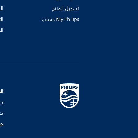
تسجيل المنتج
ال
My Philips حساب
ال
ال
ال
دع
دع
جه