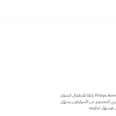
يُعتبر هذا الكوب المزوّد بقمع من Philips Avent رائعًا للأطفال الصغار
ري المصنوع من السيليكون يسهّل
ل فيسهّل تنظيفه