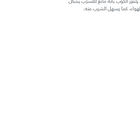
يتميّز الكوب بأنه مانع للتسرّب بشكل
لهواء، كما يسهل الشرب منه.