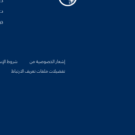
دع
دع
جه
إشعار الخصوصية من
شروط الإس
تفضيلات ملفات تعريف الارتباط