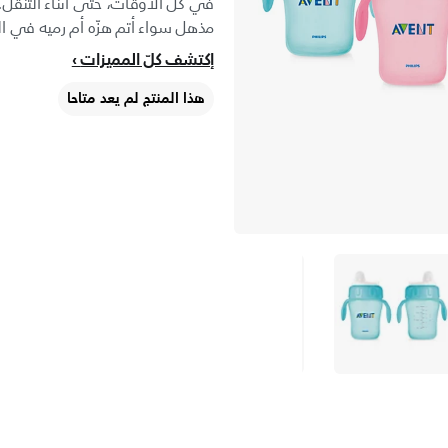
في كل الأوقات، حتى أثناء التنقل. 
مذهل سواء أتم هزّه أم رميه في ا
إكتشف كلّ المميزات
هذا المنتج لم يعد متاحا