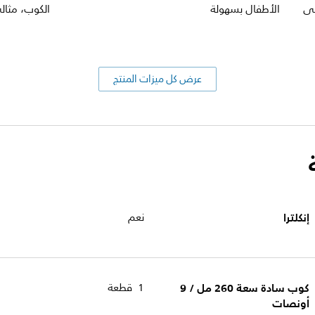
لى
الأطفال بسهولة
الكوب، مثال
عرض كل ميزات المنتج
إنكلترا
نعم
كوب سادة سعة 260 مل / 9
1 قطعة
أونصات